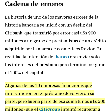
Cadena de errores
La historia de uno de los mayores errores de la
historia bancaria se inició con un desliz del
Citibank, que transfirió por error casi u$s 900
millones a un grupo de prestamistas de un crédito
adquirido por la marca de cosméticos Revlon. En
realidad la intención del
banco
era enviar solo
los intereses del préstamo pero terminó por girar
el 100% del capital.
Algunas de las 10 empresas financieras que
intervinieron en el préstamo devolvieron su
parte, pero buena parte de esa suma (unos u$s 500
millones) que el
Citigroup
intentó recuperar a