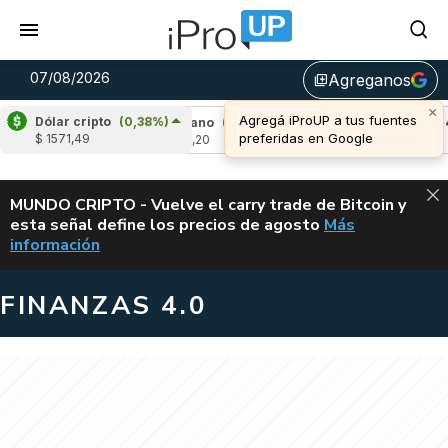
07/08/2026
Agreganos
library_add
Dólar cripto
(0,38%)
%)
Cardano
(5,84%)
Avalanche
(-4,40%)
$ 1571,49
u$s 0,20
u$s 6,38
ALERTA
MUNDO CRIPTO - Vuelve el carry trade de Bitcoin y
esta señal define los precios de agosto
Más
VUELVE EL CAR
información
FINANZAS 4.0