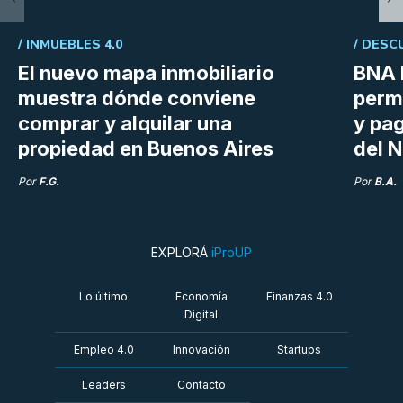
/
INMUEBLES 4.0
/
DESC
El nuevo mapa inmobiliario
BNA 
muestra dónde conviene
perm
comprar y alquilar una
y pag
propiedad en Buenos Aires
del N
Por
F.G.
Por
B.A.
EXPLORÁ
iProUP
Lo último
Economía
Finanzas 4.0
Digital
Empleo 4.0
Innovación
Startups
Leaders
Contacto