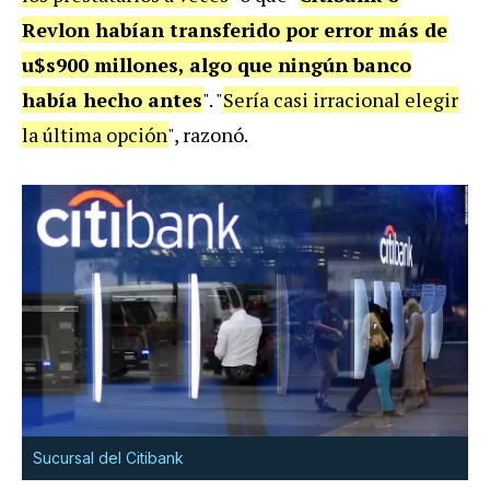
Revlon habían transferido por error más de
u$s900 millones, algo que ningún banco
había hecho antes
". "
Sería casi irracional elegir
la última opción
", razonó.
Sucursal del Citibank