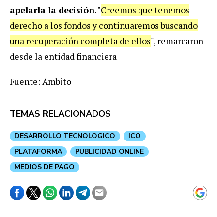
apelarla la decisión
. "
Creemos que tenemos
derecho a los fondos y continuaremos buscando
una recuperación completa de ellos
", remarcaron
desde la entidad financiera
Fuente: Ámbito
TEMAS RELACIONADOS
DESARROLLO TECNOLOGICO
ICO
PLATAFORMA
PUBLICIDAD ONLINE
MEDIOS DE PAGO