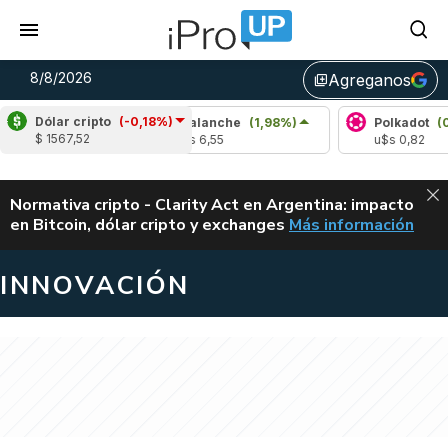
8/8/2026
Agreganos
library_add
Dólar cripto
(-0,18%)
(-0,56%)
Avalanche
(1,98%)
Polkadot
(0,44%
$ 1567,52
u$s 6,55
u$s 0,82
ALERTA
Normativa cripto - Clarity Act en Argentina: impacto
en Bitcoin, dólar cripto y exchanges
Más información
CLARITY ACT EN AR
INNOVACIÓN