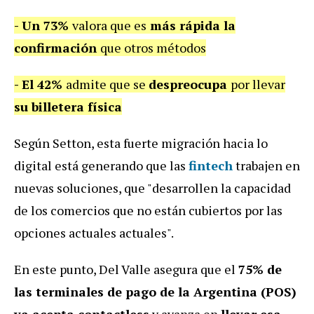
- Un 73%
valora que es
más rápida la
confirmación
que otros métodos
- El 42%
admite que se
despreocupa
por llevar
su billetera física
Según Setton, esta fuerte migración hacia lo
digital está generando que las
fintech
trabajen en
nuevas soluciones, que "desarrollen la capacidad
de los comercios que no están cubiertos por las
opciones actuales actuales".
En este punto, Del Valle asegura que el
75% de
las terminales de pago de la Argentina (POS)