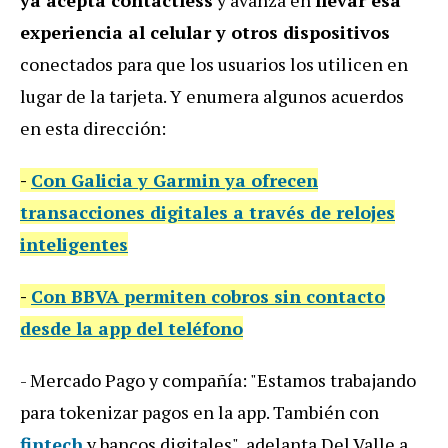
ya acepta contactless
y avanza en
llevar esa
experiencia al celular y otros dispositivos
conectados para que los usuarios los utilicen en
lugar de la tarjeta. Y enumera algunos acuerdos
en esta dirección:
-
Con Galicia y Garmin
ya ofrecen
transacciones digitales a
través de
r
elojes
inteligentes
-
Con BBVA
permiten
cobros sin contacto
desde la app del teléfono
- Mercado Pago y compañía: "Estamos trabajando
para tokenizar pagos en la app. También con
fintech
y bancos digitales", adelanta Del Valle a