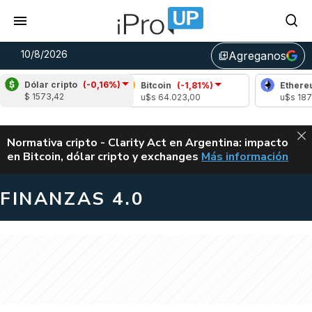
10/8/2026
Agreganos
library_add
Dólar cripto
(-0,16%)
Bitcoin
(-1,81%)
Ethereum
(-2,35
$ 1573,42
u$s 64.023,00
u$s 1877,20
ALERTA
Normativa cripto - Clarity Act en Argentina: impacto
en Bitcoin, dólar cripto y exchanges
Más información
CLARITY ACT EN AR
FINANZAS 4.0