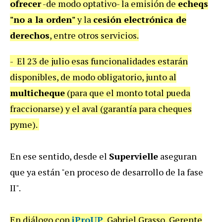
ofrecer
-de modo optativo-
la emisión de
echeqs
"no a la orden"
y la
cesión electrónica de
derechos
, entre otros servicios.
- El 23 de julio esas funcionalidades estarán
disponibles, de modo
obligatorio,
junto al
m
ulticheque
(para que el monto total pueda
fraccionarse) y el
aval
(garantía para cheques
pyme).
En ese sentido, desde el
Supervielle
aseguran
que ya están "en proceso de desarrollo de la fase
II".
En diálogo con
iProUP
, Gabriel Grasso, Gerente