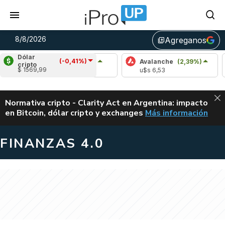
8/8/2026
Agreganos
library_add
Dólar
(-0,41%)
Cardano
(0,76%)
Avalanche
(2,39%)
Polk
cripto
$ 1569,99
u$s 0,20
u$s 6,53
u$s 0
ALERTA
Normativa cripto - Clarity Act en Argentina: impacto
en Bitcoin, dólar cripto y exchanges
Más información
CLARITY ACT EN AR
FINANZAS 4.0