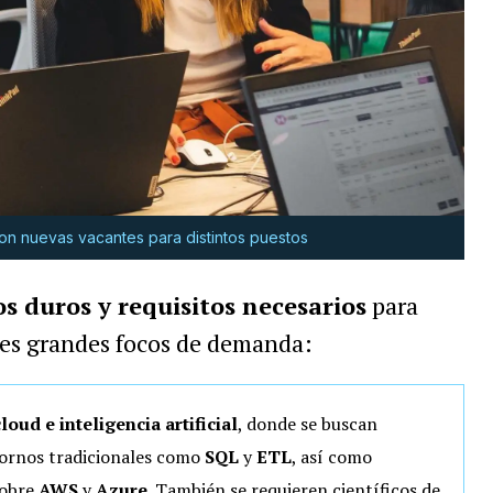
on nuevas vacantes para distintos puestos
s duros y requisitos
necesarios
para
 tres grandes focos de demanda:
loud e inteligencia artificial
, donde se buscan
ntornos tradicionales como
SQL
y
ETL
, así como
sobre
AWS
y
Azure
. También se requieren científicos de