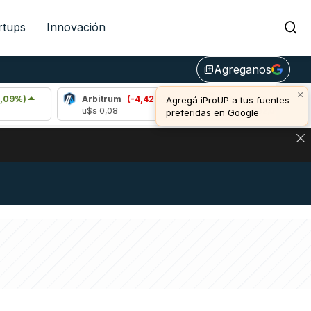
rtups
Innovación
Agreganos
library_add
×
Arbitrum
(-4,42%)
Bitcoin
(0,78%)
Agregá iProUP a tus fuentes
u$s 0,08
u$s 64.602,00
preferidas en Google
DE DE BITCOIN Y ESTA SEÑAL DEFINE LOS PRECIOS DE AG