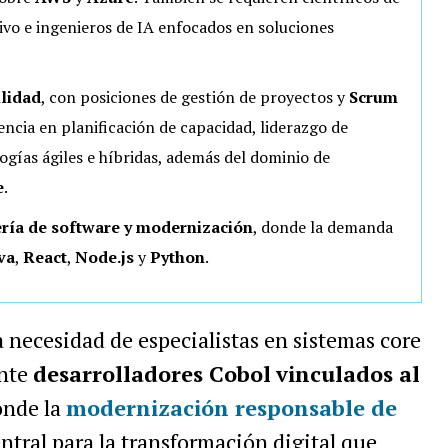
ivo e ingenieros de IA enfocados en soluciones
ilidad
, con posiciones de gestión de proyectos y
Scrum
ncia en planificación de capacidad, liderazgo de
ogías ágiles e híbridas, además del dominio de
e
.
ería de software y modernización
, donde la demanda
va
,
React
,
Node.js
y
Python
.
 necesidad de especialistas en sistemas core
ente
desarrolladores Cobol
vinculados al
onde la
modernización responsable de
ntral para la transformación digital que