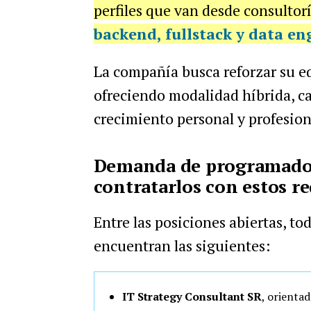
perfiles que van desde consultor
backend, fullstack y data en
La compañía busca reforzar su eq
ofreciendo modalidad híbrida, c
crecimiento personal y profesion
Demanda de programadores
contratarlos con estos re
Entre las posiciones abiertas, to
encuentran las siguientes:
IT Strategy Consultant SR
, orienta