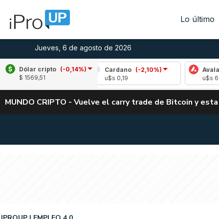
Lo último
Jueves, 6 de agosto de 2026
Dólar cripto
(-0,14%)
-0,98%)
Cardano
(-2,10%)
Avalanche
(-4,
$ 1569,51
u$s 0,19
u$s 6,45
MUNDO CRIPTO - Vuelve el carry trade de Bitcoin y esta
IPROUP
EMPLEO 4.0