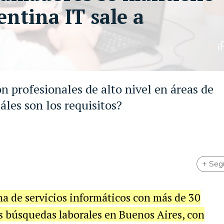
entina IT sale a
n profesionales de alto nivel en áreas de
áles son los requisitos?
+ Seg
na de servicios informáticos con más de 30
s búsquedas laborales en Buenos Aires, con