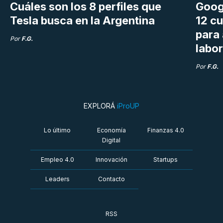
Cuáles son los 8 perfiles que
Goog
Tesla busca en la Argentina
12 cu
para
Por
F.G.
labor
Por
F.G.
EXPLORÁ
iProUP
Lo último
Economía
Finanzas 4.0
Digital
Empleo 4.0
Innovación
Startups
Leaders
Contacto
RSS