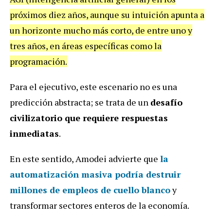
próximos diez años, aunque su intuición apunta a
un horizonte mucho más corto, de entre uno y
tres años, en áreas específicas como la
programación.
Para el ejecutivo, este escenario no es una
predicción abstracta; se trata de un
desafío
civilizatorio que requiere respuestas
inmediatas
.
En este sentido, Amodei advierte que
la
automatización masiva podría destruir
millones de empleos de cuello blanco
y
transformar sectores enteros de la economía.