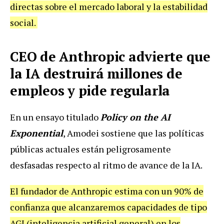
directas sobre el mercado laboral y la estabilidad
social.
CEO de Anthropic advierte que
la IA destruirá millones de
empleos y pide regularla
En un ensayo titulado
Policy on the AI
Exponential
, Amodei sostiene que las políticas
públicas actuales están peligrosamente
desfasadas respecto al ritmo de avance de la IA.
El fundador de Anthropic estima con un 90% de
confianza que alcanzaremos capacidades de tipo
AGI (inteligencia artificial general) en los