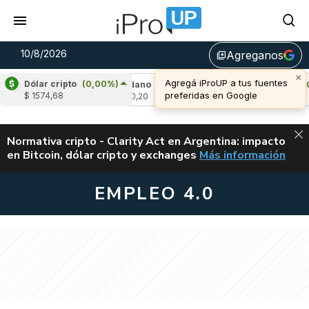
10/8/2026
Agreganos
library_add
×
Agregá iProUP a tus fuentes
Dólar cripto
(0,00%)
0,57%)
Cardano
(-0,78%)
Avalanche
(0,40
preferidas en Google
$ 1574,68
u$s 0,20
u$s 6,50
ALERTA
Normativa cripto - Clarity Act en Argentina: impacto
en Bitcoin, dólar cripto y exchanges
Más información
CLARITY ACT EN AR
EMPLEO 4.0