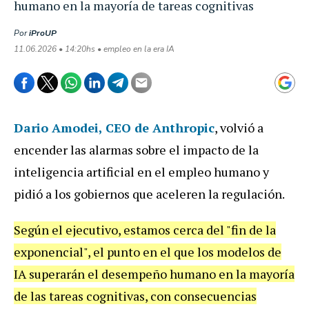
humano en la mayoría de tareas cognitivas
Por
iProUP
11.06.2026 • 14:20hs • empleo en la era IA
Dario Amodei
, CEO de Anthropic
, volvió a
encender las alarmas sobre el impacto de la
inteligencia artificial en el empleo humano y
pidió a los gobiernos que aceleren la regulación.
Según el ejecutivo, estamos cerca del "fin de la
exponencial", el punto en el que los modelos de
IA superarán el desempeño humano en la mayoría
de las tareas cognitivas, con consecuencias