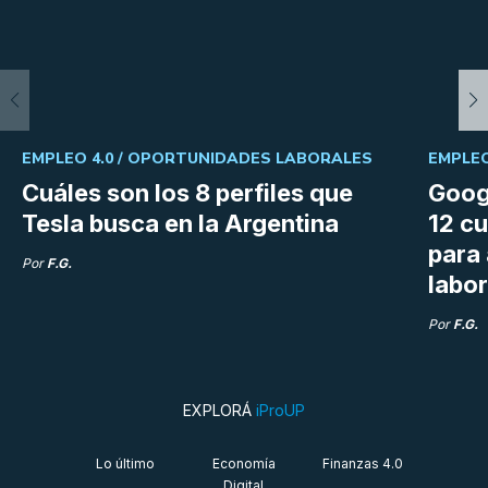
EMPLEO 4.0 /
OPORTUNIDADES LABORALES
EMPLEO
Cuáles son los 8 perfiles que
Goog
Tesla busca en la Argentina
12 cu
para
Por
F.G.
labor
Por
F.G.
EXPLORÁ
iProUP
Lo último
Economía
Finanzas 4.0
Digital