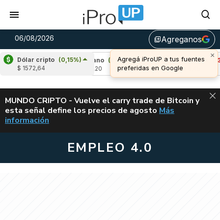
06/08/2026
Agreganos
library_add
×
Agregá iProUP a tus fuentes
Dólar cripto
(0,15%)
3,27%)
Cardano
(5,93%)
Avalanche
(-3,4
preferidas en Google
$ 1572,64
u$s 0,20
u$s 6,45
ALERTA
MUNDO CRIPTO - Vuelve el carry trade de Bitcoin y
esta señal define los precios de agosto
Más
VUELVE EL CAR
información
EMPLEO 4.0