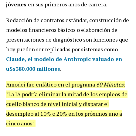
jóvenes
en sus primeros años de carrera.
Redacción de contratos estándar, construcción de
modelos financieros básicos o elaboración de
presentaciones de diagnóstico son funciones que
hoy pueden ser replicadas por sistemas como
Claude
, el modelo de Anthropic valuado en
u$s380.000 millones
.
Amodei fue enfático en el programa
60 Minutes
:
"La IA podría eliminar la mitad de los empleos de
cuello blanco de nivel inicial y disparar el
desempleo al 10% o 20% en los próximos uno a
cinco años".