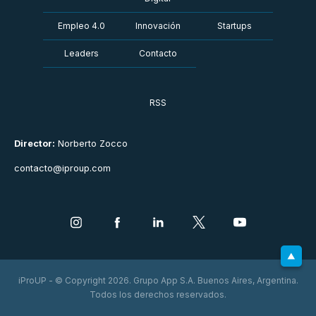
Empleo 4.0
Innovación
Startups
Leaders
Contacto
RSS
Director:
Norberto Zocco
contacto@iproup.com
iProUP - © Copyright 2026. Grupo App S.A. Buenos Aires, Argentina.
Todos los derechos reservados.