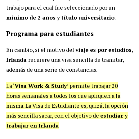
trabajo para el cual fue seleccionado por un
mínimo de 2 años
y
título universitario
.
Programa para estudiantes
En cambio, si el motivo del
viaje es por estudios
,
Irlanda
requiere una visa sencilla de tramitar,
además de una serie de constancias.
La ‘
Visa Work & Study
’ permite trabajar 20
horas semanales a todos los que apliquen a la
misma. La Visa de Estudiante es, quizá, la opción
más sencilla sacar, con el objetivo de
estudiar y
trabajar en Irlanda