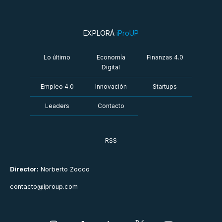
EXPLORÁ
iProUP
Lo último
Economía
Finanzas 4.0
Digital
Empleo 4.0
Innovación
Startups
Leaders
Contacto
RSS
Director:
Norberto Zocco
contacto@iproup.com