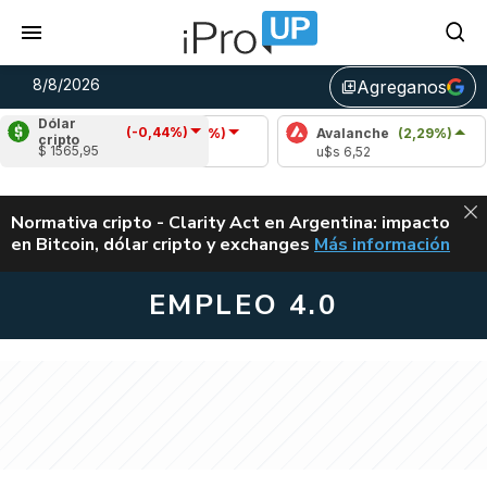
8/8/2026
Agreganos
library_add
Dólar
(-0,44%)
Cardano
(-1,48%)
Avalanche
(2,29%)
Po
cripto
$ 1565,95
u$s 0,20
u$s 6,52
u$
ALERTA
Normativa cripto - Clarity Act en Argentina: impacto
en Bitcoin, dólar cripto y exchanges
Más información
CLARITY ACT EN AR
EMPLEO 4.0