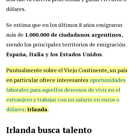
dólares.
Se estima que en los últimos 8 años emigraron
más de
1.000.000 de ciudadanos argentinos
,
siendo los principales territorios de emigración
España
, Italia y los Estados Unidos
.
Puntualmente sobre el Viejo Continente, un país
en particular ofrece interesantes
oportunidades
laborales para aquellos deseosos de vivir en el
extranjero y trabajar con un salario en euros o
dólares
:
Irlanda
.
Irlanda busca talento