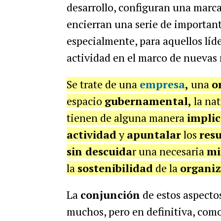
desarrollo, configuran una marc
encierran una serie de importante
especialmente, para aquellos líd
actividad en el marco de nuevas 
Se trate de una
empresa
,
una
o
espacio
gubernamental,
la nat
tienen de alguna manera
implic
actividad
y
apuntalar
los
res
sin descuida
r una necesaria
mi
la
sostenibilidad
de la
organiz
La
conjunción
de estos aspecto
muchos, pero en definitiva, como 