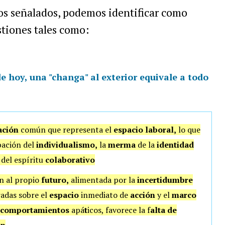
tos señalados, podemos identificar como
tiones tales como:
de hoy, una "changa" al exterior equivale a todo
ación
común que representa el
espacio laboral,
lo que
bación del
individualismo,
la
merma
de la
identidad
del espíritu
colaborativo
n al propio
futuro,
alimentada por la
incertidumbre
radas sobre el
espacio
inmediato de
acción
y el
marco
comportamientos
apá
t
icos, favorece la f
alta de