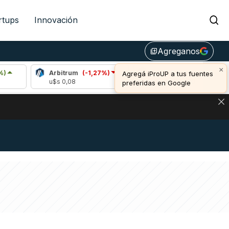
rtups
Innovación
Agreganos
library_add
×
Arbitrum
(-1,27%)
Bitcoin
(-0,27%)
E
Agregá iProUP a tus fuentes
u$s 0,08
u$s 64.807,00
u
preferidas en Google
NA: IMPACTO EN BITCOIN, DÓLAR CRIPTO Y EXCHANGES