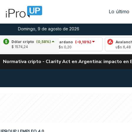
Lo último
Domingo, 9 de agosto de 2026
Dólar cripto
(0,58%)
,36%)
Cardano
(-0,10%)
Avalanche
(-1,0
$ 1574,24
u$s 0,20
u$s 6,48
Normativa cripto - Clarity Act en Argentina: impacto en 
IPROUP
EMPLEO 4.0