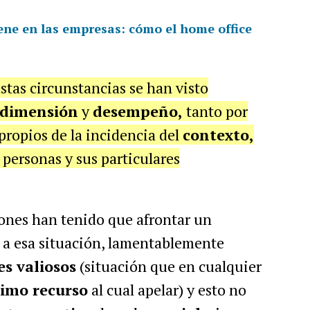
ene en las empresas: cómo el home office
stas circunstancias se han visto
dimensión
y
desempeño,
tanto por
propios de la incidencia del
contexto,
 personas y sus particulares
ones han tenido que afrontar un
 a esa situación, lamentablemente
s valiosos
(situación que en cualquier
timo recurso
al cual apelar) y esto no