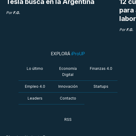
Tesla busca en la Argentina
12 cu
para
Por
F.G.
labor
Por
F.G.
EXPLORÁ
iProUP
Lo último
Economía
Finanzas 4.0
Digital
Empleo 4.0
Innovación
Startups
Leaders
Contacto
RSS