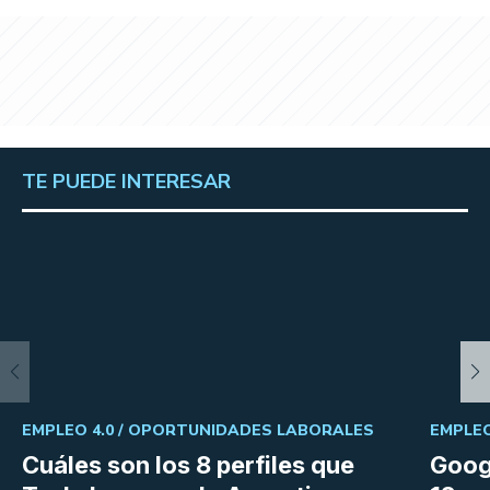
TE PUEDE INTERESAR
EMPLEO 4.0 /
OPORTUNIDADES LABORALES
EMPLEO
Cuáles son los 8 perfiles que
Goog