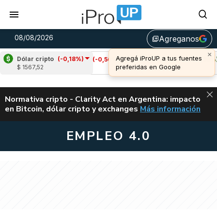
08/08/2026
Agreganos
library_add
Dólar cripto
(-0,18%)
Cardano
(-0,56%)
Avalanche
(1,98%)
$ 1567,52
u$s 0,20
u$s 6,55
ALERTA
Normativa cripto - Clarity Act en Argentina: impacto
en Bitcoin, dólar cripto y exchanges
Más información
CLARITY ACT EN AR
EMPLEO 4.0