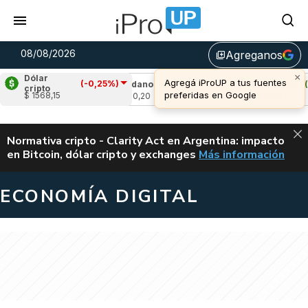
08/08/2026
Agreganos
library_add
×
Dólar
Agregá iProUP a tus fuentes
(-0,25%)
(0,58%)
Cardano
(-0,25%)
Avalanche
(1,9
cripto
preferidas en Google
$ 1568,15
u$s 0,20
u$s 6,54
ALERTA
Normativa cripto - Clarity Act en Argentina: impacto
en Bitcoin, dólar cripto y exchanges
Más información
CLARITY ACT EN AR
ECONOMÍA DIGITAL