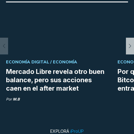
ECONOMÍA DIGITAL /
ECONOMÍA
ECONOM
Mercado Libre revela otro buen
Por q
balance, pero sus acciones
Bitco
caen en el after market
entra
Por
M.B
EXPLORÁ
iProUP