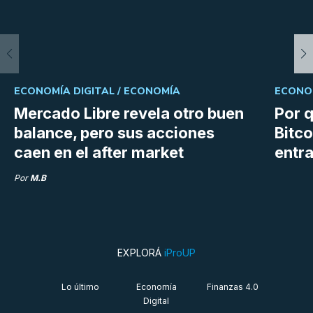
ECONOMÍA DIGITAL /
ECONOMÍA
ECONOM
Mercado Libre revela otro buen
Por q
balance, pero sus acciones
Bitco
caen en el after market
entra
Por
M.B
EXPLORÁ
iProUP
Lo último
Economía
Finanzas 4.0
Digital