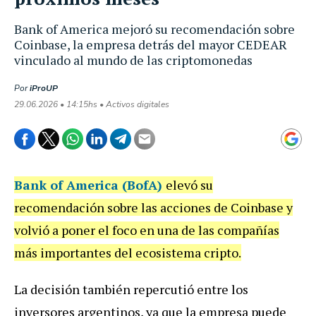
Bank of America mejoró su recomendación sobre
Coinbase, la empresa detrás del mayor CEDEAR
vinculado al mundo de las criptomonedas
Por
iProUP
29.06.2026 • 14:15hs • Activos digitales
Bank of America (BofA)
elevó su
recomendación sobre las acciones de Coinbase y
volvió a poner el foco en una de las compañías
más importantes del ecosistema cripto.
La decisión también repercutió entre los
inversores argentinos, ya que la empresa puede