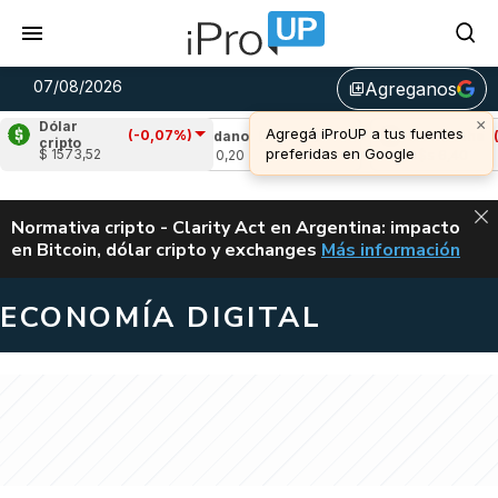
07/08/2026
Agreganos
library_add
×
Dólar
Agregá iProUP a tus fuentes
(-0,07%)
-2,10%)
Cardano
(-3,06%)
Avalanche
(-1,1
cripto
preferidas en Google
$ 1573,52
u$s 0,20
u$s 6,40
ALERTA
Normativa cripto - Clarity Act en Argentina: impacto
en Bitcoin, dólar cripto y exchanges
Más información
CLARITY ACT EN AR
ECONOMÍA DIGITAL