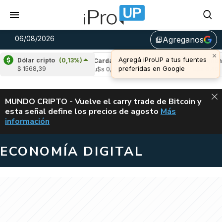
06/08/2026
Agreganos
library_add
×
Agregá iProUP a tus fuentes
Dólar cripto
(0,13%)
e
(-1,64%)
Cardano
(-1,61%)
Avalanche
(
preferidas en Google
$ 1568,39
04
u$s 0,19
u$s 6,40
ALERTA
MUNDO CRIPTO - Vuelve el carry trade de Bitcoin y
esta señal define los precios de agosto
Más
VUELVE EL CAR
información
ECONOMÍA DIGITAL