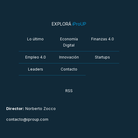
EXPLORÁ
iProUP
Lo último
Economía
Finanzas 4.0
Digital
Empleo 4.0
Innovación
Startups
Leaders
Contacto
RSS
Director:
Norberto Zocco
contacto@iproup.com