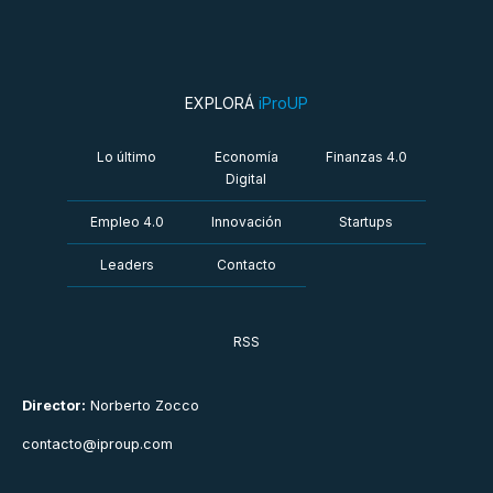
EXPLORÁ
iProUP
Lo último
Economía
Finanzas 4.0
Digital
Empleo 4.0
Innovación
Startups
Leaders
Contacto
RSS
Director:
Norberto Zocco
contacto@iproup.com