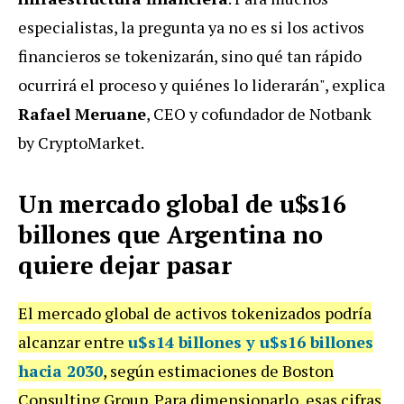
especialistas, la pregunta ya no es si los activos
financieros se tokenizarán, sino qué tan rápido
ocurrirá el proceso y quiénes lo liderarán", explica
Rafael Meruane
, CEO y cofundador de Notbank
by CryptoMarket.
Un mercado global de u$s16
billones que Argentina no
quiere dejar pasar
El mercado global de activos tokenizados podría
alcanzar entre
u$s14 billones y u$s16 billones
hacia 2030
, según estimaciones de Boston
Consulting Group. Para dimensionarlo, esas cifras