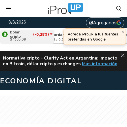
8/8/2026
Agreganos
library_add
×
Dólar
Agregá iProUP a tus fuentes
(-0,25%)
(1,31%)
Cardano
(0,73%)
Avalanche
(1,
cripto
preferidas en Google
$ 1565,09
3
u$s 0,20
u$s 6,53
ALERTA
Normativa cripto - Clarity Act en Argentina: impacto
en Bitcoin, dólar cripto y exchanges
Más información
CLARITY ACT EN AR
ECONOMÍA DIGITAL