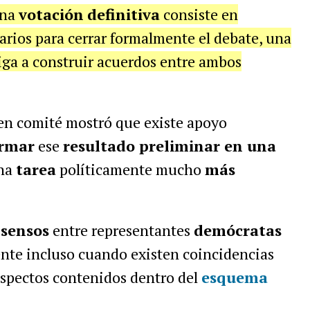
una
votación
definitiva
consiste en
arios para cerrar formalmente el debate, una
iga a construir acuerdos entre ambos
en comité mostró que existe apoyo
ormar
ese
resultado preliminar en una
una
tarea
políticamente mucho
más
nsensos
entre representantes
demócratas
te incluso cuando existen coincidencias
aspectos contenidos dentro del
esquema