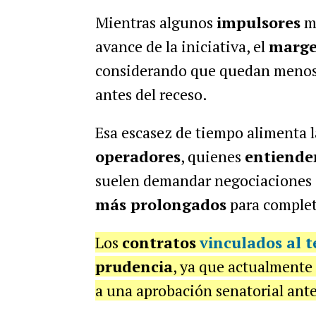
Mientras algunos
impulsores
m
avance de la iniciativa, el
marge
considerando que quedan meno
antes del receso.
Esa escasez de tiempo alimenta 
operadores
, quienes
entiende
suelen demandar negociaciones 
más prolongados
para complet
Los
contratos
vinculados al 
prudencia
, ya que actualmente
a una aprobación senatorial ante