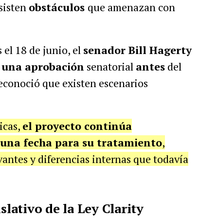
sisten
obstáculos
que amenazan con
el 18 de junio, el
senador Bill Hagerty
e una aprobación
senatorial
antes
del
econoció que existen escenarios
icas,
el proyecto continúa
 una fecha para su tratamiento
,
antes y diferencias internas que todavía
slativo de la Ley Clarity