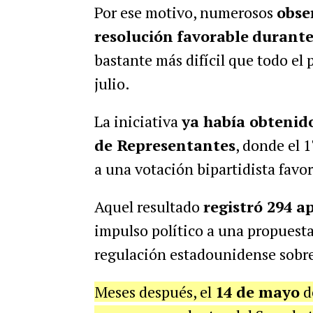
Por ese motivo, numerosos
obse
resolución
favorable
durante
bastante más difícil que todo el
julio.
La iniciativa
ya había obtenid
de Representantes
, donde el 
a una votación bipartidista favor
Aquel resultado
registró 294 a
impulso político a una propuesta
regulación estadounidense sobre 
Meses después, el
14 de mayo
d