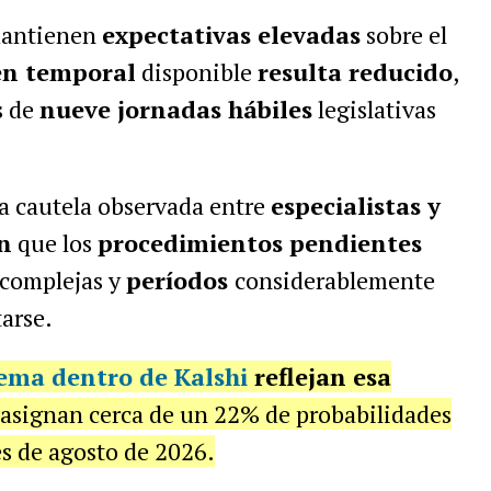
antienen
expectativas elevadas
sobre el
n temporal
disponible
resulta reducido
,
s de
nueve jornadas hábiles
legislativas
la cautela observada entre
especialistas y
n
que los
procedimientos pendientes
complejas y
períodos
considerablemente
arse.
tema dentro de
Kalshi
reflejan esa
 asignan cerca de un 22% de probabilidades
s de agosto de 2026.