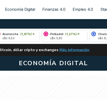
Economía Digital
Finanzas 4.0
Empleo 4.0
Sta
he
(1,97%)
Polkadot
(1,27%)
Chainlink
(1,4
u$s 0,82
u$s 8,27
ALERTA
Bitcoin, dólar cripto y exchanges
Más información
CLARITY ACT EN ARGENTI
ECONOMÍA DIGITAL