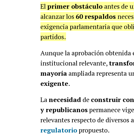
El
primer obstáculo
antes de 
alcanzar los
60 respaldos
neces
exigencia parlamentaria que obl
partidos.
Aunque la aprobación obtenida 
institucional relevante,
transf
mayoría
ampliada representa 
exigente
.
La
necesidad
de
construir co
y republicanos
permanece vigen
relevantes respecto de diversos 
regulatorio
propuesto.