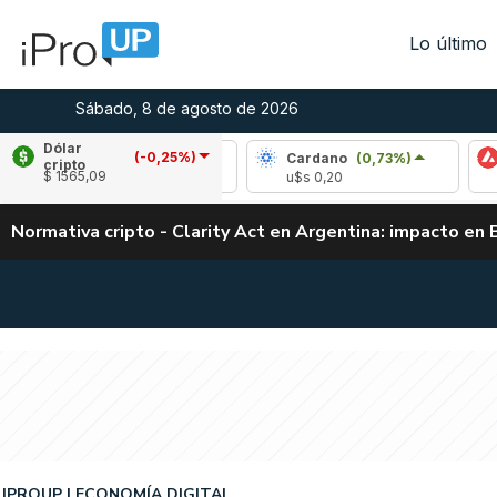
Lo último
Sábado, 8 de agosto de 2026
Dólar
(-0,25%)
Ripple
(1,31%)
Cardano
(0,73%)
Avalanc
cripto
$ 1565,09
u$s 1,03
u$s 0,20
u$s 6,53
Normativa cripto - Clarity Act en Argentina: impacto en 
IPROUP
ECONOMÍA DIGITAL