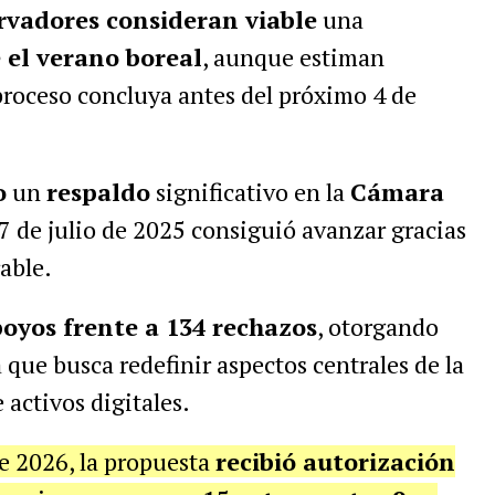
rvadores consideran viable
una
 el verano boreal
, aunque estiman
 proceso concluya antes del próximo 4 de
o
un
respaldo
significativo en la
Cámara
17 de julio de 2025 consiguió avanzar gracias
able.
poyos frente a 134 rechazos
, otorgando
 que busca redefinir aspectos centrales de la
activos digitales.
e 2026, la propuesta
recibió autorización