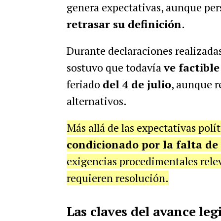
genera expectativas, aunque per
retrasar su definición
.
Durante declaraciones realizadas 
sostuvo que todavía
ve factibl
feriado
del 4 de julio
, aunque r
alternativos.
Más allá de las expectativas polít
condicionado por la falta de
exigencias procedimentales relev
requieren resolución.
Las claves del avance legi