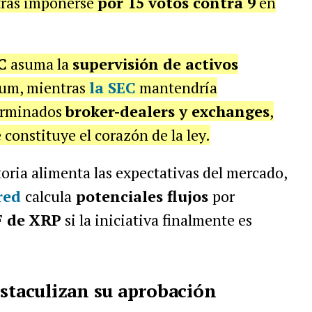
tras imponerse
por 15 votos contra 9
en
C
asuma la
supervisión de activos
eum, mientras
la SEC
mantendría
erminados
broker-dealers y exchanges
,
constituye el corazón de la ley.
oria alimenta las expectativas del mercado,
red
calcula
potenciales flujos
por
 de XRP
si la iniciativa finalmente es
bstaculizan su aprobación