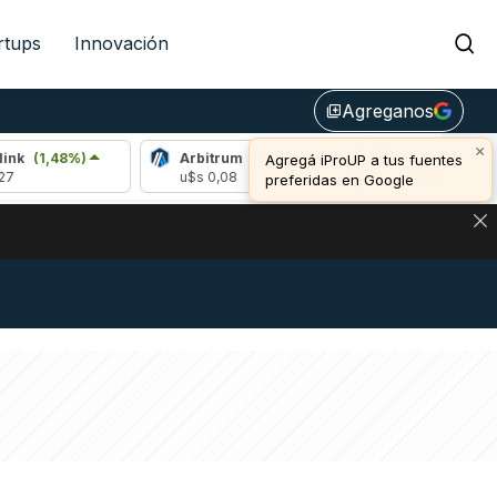
rtups
Innovación
Agreganos
library_add
×
8%)
Arbitrum
(0,72%)
Bitcoin
(1,19%)
Agregá iProUP a tus fuentes
u$s 0,08
u$s 64.989,00
preferidas en Google
NA: IMPACTO EN BITCOIN, DÓLAR CRIPTO Y EXCHANGES