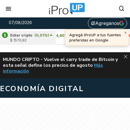
07/08/2026
Agreganos
library_add
Dólar cripto
(0,01%)
Cardano
(4,80%)
Avalanche
(-3,48%)
$ 1570,92
u$s 0,20
u$s 6,42
ALERTA
MUNDO CRIPTO - Vuelve el carry trade de Bitcoin y
esta señal define los precios de agosto
Más
VUELVE EL CAR
información
ECONOMÍA DIGITAL