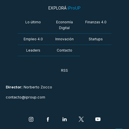
EXPLORÁ
iProUP
Lo último
Economía
Finanzas 4.0
Digital
Empleo 4.0
Innovación
Startups
Leaders
Contacto
RSS
Director:
Norberto Zocco
contacto@iproup.com