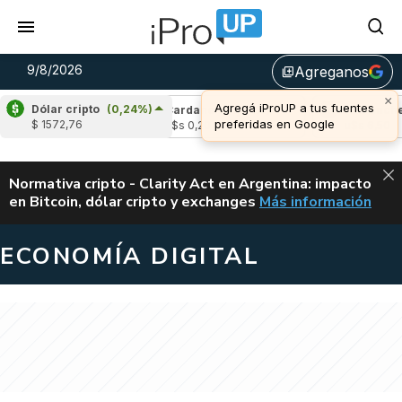
9/8/2026
Agreganos
library_add
×
Agregá iProUP a tus fuentes
Dólar cripto
(0,24%)
(-0,20%)
Cardano
(-1,44%)
Avalanche
(-
preferidas en Google
$ 1572,76
4
u$s 0,20
u$s 6,50
ALERTA
Normativa cripto - Clarity Act en Argentina: impacto
en Bitcoin, dólar cripto y exchanges
Más información
CLARITY ACT EN AR
ECONOMÍA DIGITAL