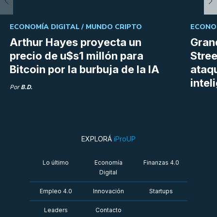
ECONOMÍA DIGITAL /
MUNDO CRIPTO
ECONOM
Arthur Hayes proyecta un
Gran
precio de u$s1 millón para
Stree
Bitcoin por la burbuja de la IA
ataq
intel
Por
B.D.
EXPLORÁ
iProUP
Lo último
Economía
Finanzas 4.0
Digital
Empleo 4.0
Innovación
Startups
Leaders
Contacto