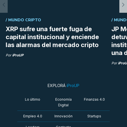
/
MUNDO CRIPTO
/
MUND
XRP sufre una fuerte fuga de
JP M
capital institucional y enciende
detu
las alarmas del mercado cripto
insti
una d
Por
iProUP
Por
iPro
EXPLORÁ
iProUP
Lo último
Economía
Finanzas 4.0
Digital
Empleo 4.0
Innovación
Startups