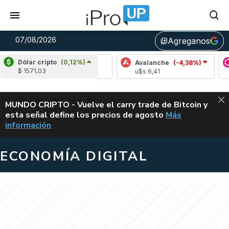
07/08/2026
Agreganos
library_add
Dólar cripto
(0,12%)
Cardano
(6,38%)
Avalanche
(-4,38%)
Pol
$ 1571,03
u$s 0,20
u$s 6,41
u$s 
ALERTA
MUNDO CRIPTO - Vuelve el carry trade de Bitcoin y
esta señal define los precios de agosto
Más
VUELVE EL CAR
información
ECONOMÍA DIGITAL