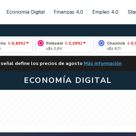
Economía Digital
Finanzas 4.0
Empleo 4.0
Sta
3%)
Polkadot
(-2,29%)
Chainlink
(-0,95%)
u$s 0,84
u$s 8,11
ALERTA
 señal define los precios de agosto
Más información
VUELVE EL CARRY TRA
ECONOMÍA DIGITAL