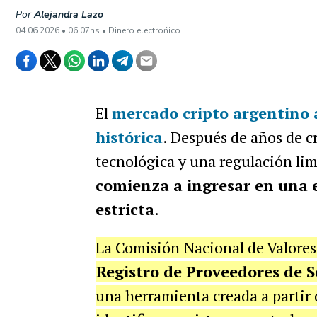
Por
Alejandra Lazo
04.06.2026 • 06:07hs • Dinero electrońico
El
mercado cripto argentino 
histórica
. Después de años de c
tecnológica y una regulación lim
comienza a ingresar en una 
estricta
.
La Comisión Nacional de Valores
Registro de Proveedores de S
una herramienta creada a partir