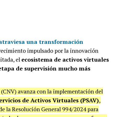
atraviesa una transformación
recimiento impulsado por la innovación
itada, el
ecosistema de activos virtuales
etapa de supervisión mucho más
 (CNV) avanza con la implementación del
ervicios de Activos Virtuales (PSAV)
,
 de la Resolución General 994/2024 para