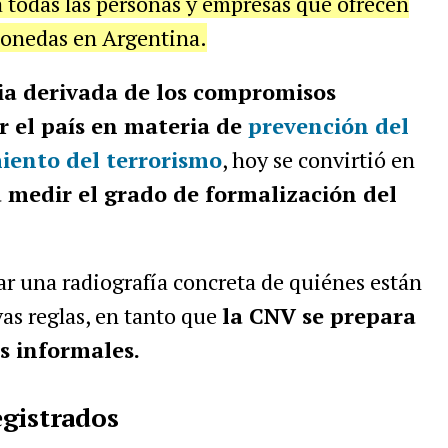
r a todas las personas y empresas que ofrecen
monedas en Argentina.
ia derivada de los compromisos
r el país en materia de
prevención del
iento del terrorismo
, hoy se convirtió en
 medir el grado de formalización del
 una radiografía concreta de quiénes están
vas reglas, en tanto que
la CNV se prepara
es informales.
egistrados