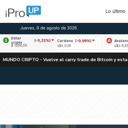
Lo último
Jueves, 6 de agosto de 2026
Dólar
(-0,22%)
2,48%)
Cardano
(-0,99%)
Avalanche
(-0,6
cripto
$ 1566,55
u$s 0,19
u$s 6,65
MUNDO CRIPTO - Vuelve el carry trade de Bitcoin y esta