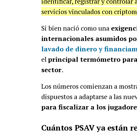
identificar, registrar y controla
servicios vinculados con cripto
Si bien nació como una
exigenc
internacionales asumidos po
lavado de dinero y financiam
el
principal termómetro para
sector
.
Los números comienzan a mostrar
dispuestos a adaptarse a las nue
para fiscalizar a los jugador
Cuántos PSAV ya están r