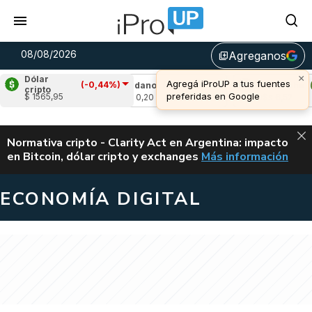
08/08/2026
Agreganos
library_add
×
Dólar
Agregá iProUP a tus fuentes
(-0,44%)
0,60%)
Cardano
(-1,48%)
Avalanche
(2,2
cripto
preferidas en Google
$ 1565,95
u$s 0,20
u$s 6,52
ALERTA
Normativa cripto - Clarity Act en Argentina: impacto
en Bitcoin, dólar cripto y exchanges
Más información
CLARITY ACT EN AR
ECONOMÍA DIGITAL