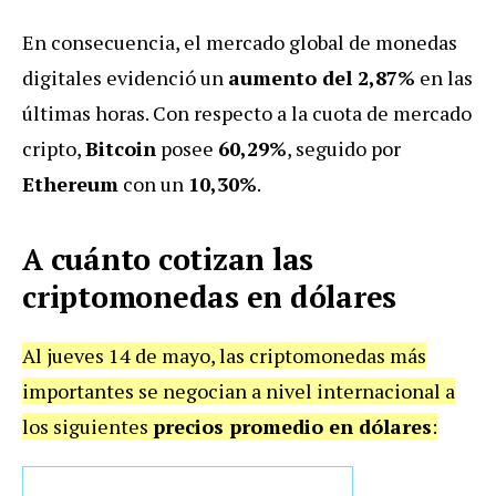
En consecuencia, el mercado global de monedas
digitales evidenció un
aumento del 2,87%
en las
últimas horas. Con respecto a la cuota de mercado
cripto,
Bitcoin
posee
60,29%
, seguido por
Ethereum
con un
10,30%
.
A cuánto cotizan las
criptomonedas en dólares
Al jueves 14 de mayo, las criptomonedas más
importantes se negocian a nivel internacional a
los siguientes
precios promedio en dólares
: