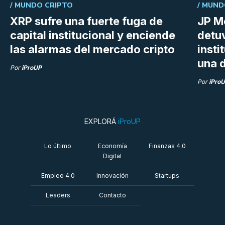
/
MUNDO CRIPTO
/
MUND
XRP sufre una fuerte fuga de
JP M
capital institucional y enciende
detu
las alarmas del mercado cripto
insti
una d
Por
iProUP
Por
iPro
EXPLORÁ
iProUP
Lo último
Economía
Finanzas 4.0
Digital
Empleo 4.0
Innovación
Startups
Leaders
Contacto