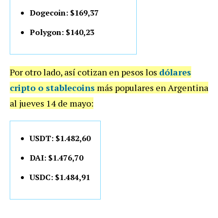
Dogecoin: $169,37
Polygon: $140,23
Por otro lado, así cotizan en pesos los
dólares
cripto o stablecoins
más populares en Argentina
al jueves 14 de mayo:
USDT: $1.482,60
DAI: $1.476,70
USDC: $1.484,91