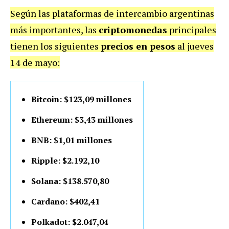
Según las plataformas de intercambio argentinas
más importantes, las
criptomonedas
principales
tienen los siguientes
precios en pesos
al jueves
14 de mayo:
Bitcoin: $123,09 millones
Ethereum: $3,43 millones
BNB: $1,01 millones
Ripple: $2.192,10
Solana: $138.570,80
Cardano: $402,41
Polkadot: $2.047,04