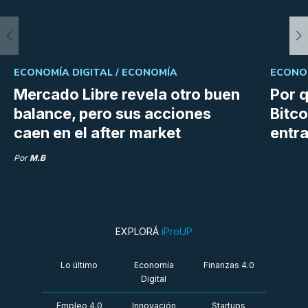
ECONOMÍA DIGITAL /
ECONOMÍA
ECONOM
Mercado Libre revela otro buen
Por q
balance, pero sus acciones
Bitco
caen en el after market
entra
Por
M.B
EXPLORÁ
iProUP
Lo último
Economía
Finanzas 4.0
Digital
Empleo 4.0
Innovación
Startups