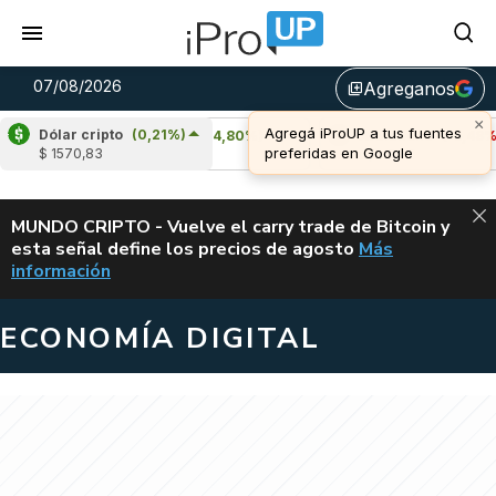
07/08/2026
Agreganos
library_add
Dólar cripto
(0,21%)
Cardano
(4,80%)
Avalanche
(-3,48%)
$ 1570,83
u$s 0,20
u$s 6,42
ALERTA
MUNDO CRIPTO - Vuelve el carry trade de Bitcoin y
esta señal define los precios de agosto
Más
VUELVE EL CAR
información
ECONOMÍA DIGITAL