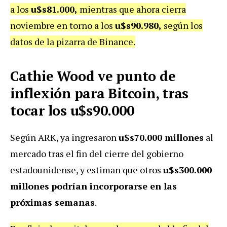
a los
u$s81.000,
mientras que ahora cierra
noviembre en torno a los
u$s90.980,
según los
datos de la pizarra de Binance.
Cathie Wood ve punto de
inflexión para Bitcoin, tras
tocar los u$s90.000
Según ARK, ya ingresaron
u$s70.000 millones
al
mercado tras el fin del cierre del gobierno
estadounidense, y estiman que otros
u$s300.000
millones
podrían incorporarse en las
próximas semanas
.