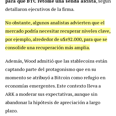
para que BTC retome una senda alcista
, según
detallaron ejecutivos de la firma.
No obstante, algunos analistas advierten que el
mercado podría necesitar recuperar niveles clave,
por ejemplo, alrededor de u$s92.000, para que se
consolide una recuperación más amplia.
Además, Wood admitió que las stablecoins están
captando parte del protagonismo que en su
momento se atribuyó a Bitcoin como refugio en
economías emergentes. Este contexto lleva a
ARK a moderar sus expectativas, aunque sin
abandonar la hipótesis de apreciación a largo
plazo.