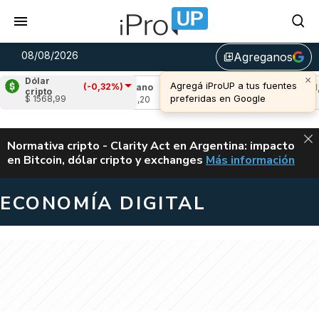
08/08/2026
Agreganos
library_add
×
Dólar
Agregá iProUP a tus fuentes
(-0,32%)
,81%)
Cardano
(1,59%)
Avalanche
(1,68
cripto
preferidas en Google
$ 1568,99
u$s 0,20
u$s 6,56
ALERTA
Normativa cripto - Clarity Act en Argentina: impacto
en Bitcoin, dólar cripto y exchanges
Más información
CLARITY ACT EN AR
ECONOMÍA DIGITAL