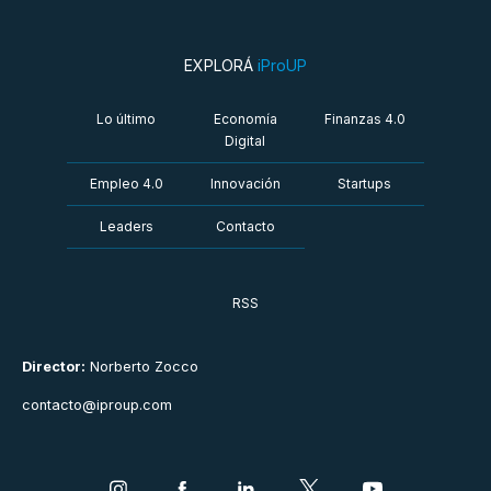
EXPLORÁ
iProUP
Lo último
Economía
Finanzas 4.0
Digital
Empleo 4.0
Innovación
Startups
Leaders
Contacto
RSS
Director:
Norberto Zocco
contacto@iproup.com