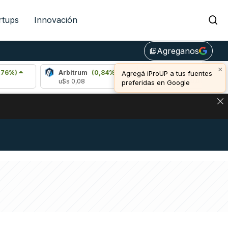
rtups
Innovación
Agreganos
library_add
×
Arbitrum
(0,84%)
Bitcoin
(0,72%)
Agregá iProUP a tus fuentes
u$s 0,08
u$s 65.000,00
preferidas en Google
DE DE BITCOIN Y ESTA SEÑAL DEFINE LOS PRECIOS DE AG