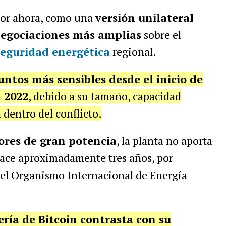
por ahora, como una
versión unilateral
egociaciones más amplias
sobre el
seguridad energética
regional.
untos más sensibles desde el inicio de
 2022
, debido a su tamaño, capacidad
 dentro del conflicto.
ores de gran potencia
, la planta no aporta
 hace aproximadamente tres años, por
el Organismo Internacional de Energía
ería de Bitcoin contrasta con su