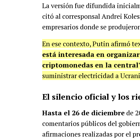
La versión fue difundida inicial
citó al corresponsal Andrei Kole
empresarios donde se produjeron 
En ese contexto, Putin afirmó t
está interesada en organizar
criptomonedas en la central
suministrar electricidad a Ucran
El silencio oficial y los 
Hasta el 26 de diciembre
de 2
comentarios públicos del gobiern
afirmaciones realizadas por el p