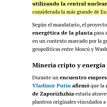
utilizando la central nuclea
considerada la más grande de Eu
Según el mandatario, el proyecto
energética de la planta
para a
en un contexto marcado por la gue
geopolíticas entre Moscú y Was
Minería cripto y energía 
Durante un
encuentro empres
Vladímir Putin
afirmó
que la
de Zaporizhzhia
estaría atrave
planteos originales vinculados a 