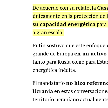
De acuerdo con su relato, la
Cas
únicamente en la protección de l
su capacidad energética
para 
a gran escala.
Putin sostuvo que este enfoque
grande de Europa
en un activo
tanto para Rusia como para Est
energética inédita.
El mandatario
no hizo referen
Ucrania
en estas conversaciones
territorio ucraniano actualmente