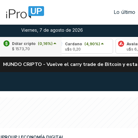
Lo último
Viernes, 7 de agosto de 2026
Dólar cripto
(0,16%)
(-1,72%)
Cardano
(4,90%)
Avalanche
(0,
$ 1573,70
u$s 0,20
u$s 6,47
MUNDO CRIPTO - Vuelve el carry trade de Bitcoin y esta
IPROUP
ECONOMÍA DIGITAL