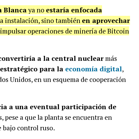
a Blanca
ya no
estaría enfocada
a instalación, sino también
en aprovechar
impulsar operaciones de minería de Bitcoin
convertiría a la central nuclear
más
 estratégico para la
economía digital
,
ados Unidos, en un esquema de cooperación
cia a una eventual participación de
, pese a que la planta se encuentra en
 bajo control ruso.