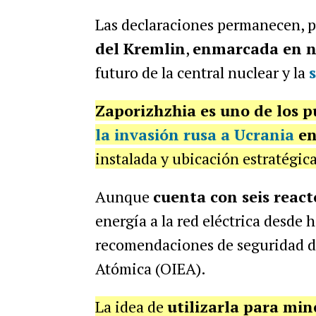
Las declaraciones permanecen, 
del Kremlin
,
enmarcada en n
futuro de la central nuclear y la
Zaporizhzhia es uno de los p
la invasión rusa a Ucrania
en
instalada y ubicación estratégica
Aunque
cuenta con seis react
energía a la red eléctrica desde
recomendaciones de seguridad d
Atómica (OIEA).
La idea de
utilizarla para min