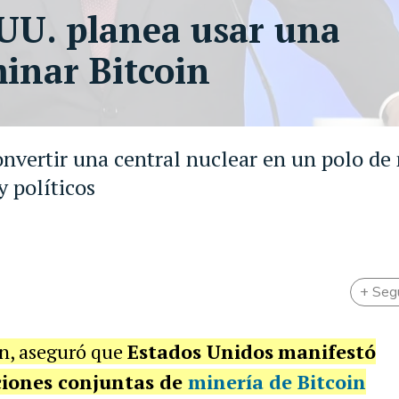
UU. planea usar una
minar Bitcoin
nvertir una central nuclear en un polo de
y políticos
+ Seg
in, aseguró que
Estados Unidos
manifestó
ciones conjuntas de
minería de Bitcoin