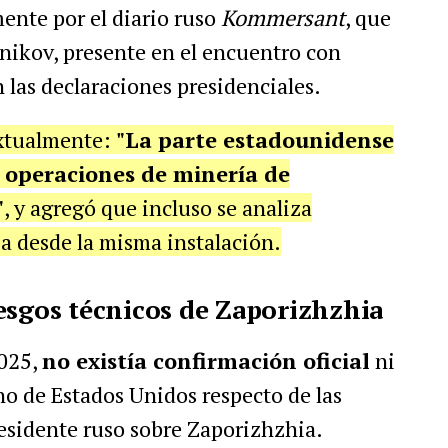
mente por el diario ruso
Kommersant
, que
snikov, presente en el encuentro con
las declaraciones presidenciales.
extualmente:
"La parte estadounidense
 operaciones de minería de
"
, y agregó que incluso se analiza
ia desde la misma instalación.
riesgos técnicos de Zaporizhzhia
025,
no existía confirmación oficial
ni
o de Estados Unidos respecto de las
residente ruso sobre Zaporizhzhia.