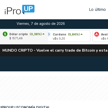
Lo último
Viernes, 7 de agosto de 2026
Dólar cripto
(0,38%)
e
(-3,18%)
Cardano
(5,84%)
Avalanche
(
$ 1571,49
02
u$s 0,20
u$s 6,38
MUNDO CRIPTO - Vuelve el carry trade de Bitcoin y esta
IPROUP
ECONOMÍA DIGITAL