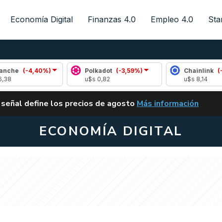
Economía Digital
Finanzas 4.0
Empleo 4.0
Sta
-4,40%)
Polkadot
(-3,59%)
Chainlink
(-0,77%)
u$s 0,82
u$s 8,14
ALERTA
 señal define los precios de agosto
Más información
VUELVE EL CARRY TRA
ECONOMÍA DIGITAL