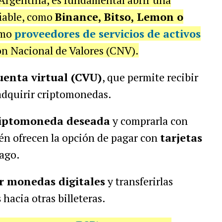
iable, como
Binance, Bitso, Lemon o
omo
proveedores de servicios de activos
ón Nacional de Valores (CNV).
uenta virtual (CVU)
, que permite recibir
adquirir criptomonedas.
criptomoneda deseada
y comprarla con
n ofrecen la opción de pagar con
tarjetas
ago.
r monedas digitales
y transferirlas
s
hacia otras billeteras.