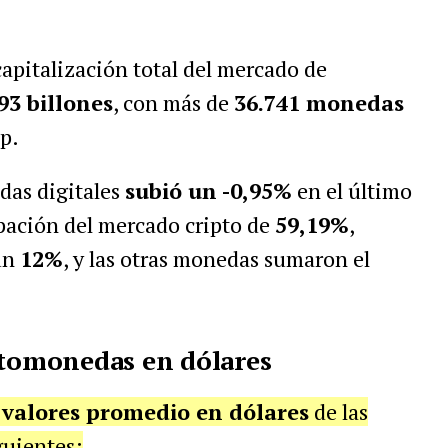
capitalización total del mercado de
93 billones
, con más de
36.741 monedas
p.
das digitales
subió un -0,95%
en el último
ipación del mercado cripto de
59,19%
,
un
12%
, y las otras monedas sumaron el
ptomonedas en dólares
s
valores promedio en dólares
de las
guientes: