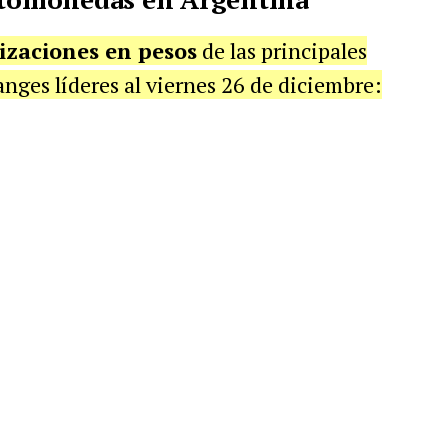
izaciones en pesos
de las principales
nges líderes al viernes 26 de diciembre: