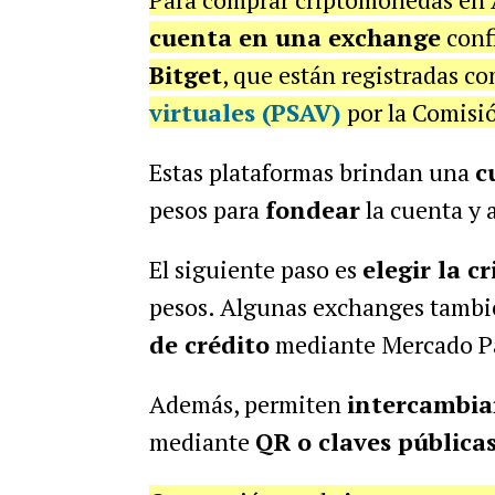
cuenta en una exchange
conf
Bitget
, que están registradas c
virtuales (PSAV)
por la Comisi
Estas plataformas brindan una
c
pesos para
fondear
la cuenta y 
El siguiente paso es
elegir la 
pesos. Algunas exchanges tambié
de crédito
mediante Mercado P
Además, permiten
intercambia
mediante
QR o claves pública