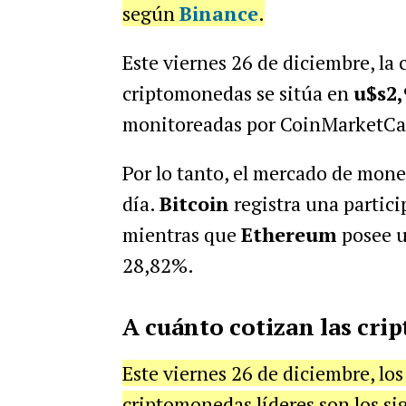
según
Binance
.
Este viernes 26 de diciembre, la 
criptomonedas se sitúa en
u$s2,
monitoreadas por CoinMarketCa
Por lo tanto, el mercado de mone
día.
Bitcoin
registra una partic
mientras que
Ethereum
posee 
28,82%.
A cuánto cotizan las cri
Este viernes 26 de diciembre, lo
criptomonedas líderes son los si