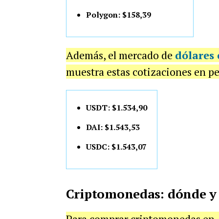
Polygon: $158,39
Además, el mercado de
dólares 
muestra estas cotizaciones en pe
USDT: $1.534,90
DAI: $1.543,53
USDC: $1.543,07
Criptomonedas: dónde y
Para comprar criptomonedas en 