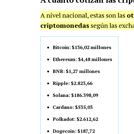
A nivel nacional, estas son las
ot
criptomonedas
según las excha
Bitcoin: $136,02 millones
Ethereum: $4,48 millones
BNB: $1,27 millones
Ripple: $2.823,66
Solana: $186.398,09
Cardano: $535,03
Polkadot: $2.612,62
Dogecoin: $187,72