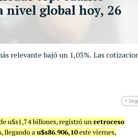
 nivel global hoy, 26
 más relevante bajó un 1,03%. Las cotizacio
+ Seg
de u$s1,74 billones, registró un
retroceso
s, llegando a
u$s86.906,10
este viernes,