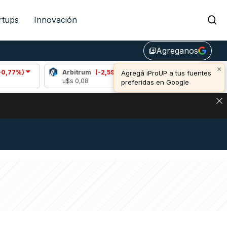
rtups
Innovación
Agreganos
library_add
×
Arbitrum
(-2,59%)
Bitcoin
(-1,09%)
Agregá iProUP a tus fuentes
u$s 0,08
u$s 64.156,00
preferidas en Google
DE DE BITCOIN Y ESTA SEÑAL DEFINE LOS PRECIOS DE AG