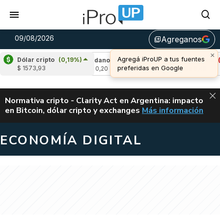
09/08/2026
Agreganos
library_add
×
Agregá iProUP a tus fuentes
Dólar cripto
(0,19%)
0,01%)
Cardano
(-0,02%)
Avalanche
(-0,
preferidas en Google
$ 1573,93
u$s 0,20
u$s 6,48
ALERTA
Normativa cripto - Clarity Act en Argentina: impacto
en Bitcoin, dólar cripto y exchanges
Más información
CLARITY ACT EN AR
ECONOMÍA DIGITAL