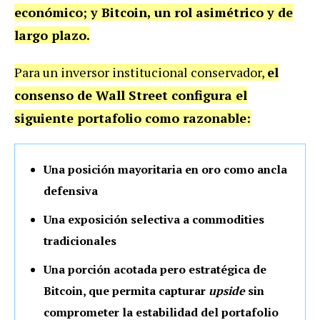
económico; y Bitcoin, un rol asimétrico y de
largo plazo.
Para un inversor institucional conservador,
el
consenso de Wall Street configura el
siguiente portafolio como razonable:
Una posición mayoritaria en oro como ancla
defensiva
Una exposición selectiva a commodities
tradicionales
Una porción acotada pero estratégica de
Bitcoin, que permita capturar
upside
sin
comprometer la estabilidad del portafolio