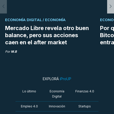
ECONOMÍA DIGITAL /
ECONOMÍA
ECONOM
Mercado Libre revela otro buen
Por q
balance, pero sus acciones
Bitco
caen en el after market
entra
Por
M.B
EXPLORÁ
iProUP
Lo último
Economía
Finanzas 4.0
Digital
Empleo 4.0
Innovación
Startups