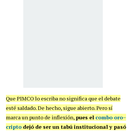
Que PIMCO lo escriba no significa que el debate
esté saldado. De hecho, sigue abierto. Pero sí
marca un punto de inflexión,
pues el
combo oro–
cripto
dejó de ser un tabú institucional y pasó