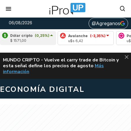
06/08/2026
Agreganos
library_add
Dólar cripto
(0,25%)
rdano
(3,83%)
Avalanche
(-3,35%)
Polkadot
$ 1571,00
s 0,20
u$s 6,42
u$s 0,82
ALERTA
MUNDO CRIPTO - Vuelve el carry trade de Bitcoin y
esta señal define los precios de agosto
Más
VUELVE EL CAR
información
ECONOMÍA DIGITAL