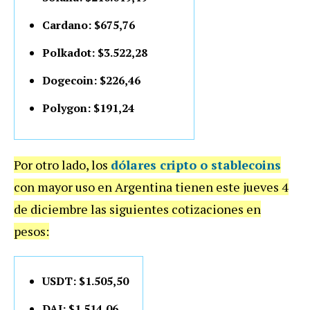
Cardano: $675,76
Polkadot: $3.522,28
Dogecoin: $226,46
Polygon: $191,24
Por otro lado, los
dólares cripto o stablecoins
con mayor uso en Argentina tienen este jueves 4
de diciembre las siguientes cotizaciones en
pesos:
USDT: $1.505,50
DAI: $1.514,06