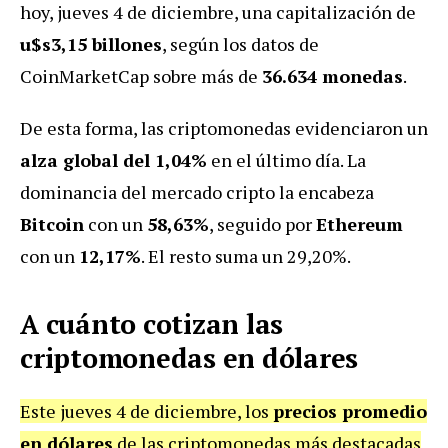
hoy, jueves 4 de diciembre, una capitalización de
u$s3,15 billones
, según los datos de
CoinMarketCap sobre más de
36.634 monedas
.
De esta forma, las criptomonedas evidenciaron un
alza global del 1,04%
en el último día. La
dominancia del mercado cripto la encabeza
Bitcoin
con un
58,63%
, seguido por
Ethereum
con un
12,17%
. El resto suma un 29,20%.
A cuánto cotizan las
criptomonedas en dólares
Este jueves 4 de diciembre, los
precios promedio
en dólares
de las criptomonedas más destacadas