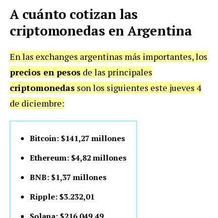
A cuánto cotizan las
criptomonedas en Argentina
En las exchanges argentinas más importantes, los
precios en pesos
de las principales
criptomonedas
son los siguientes este jueves 4
de diciembre:
Bitcoin: $141,27 millones
Ethereum: $4,82 millones
BNB: $1,37 millones
Ripple: $3.232,01
Solana: $216.049,49