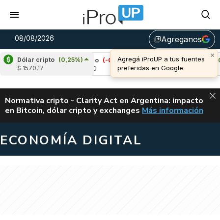
08/08/2026
Agreganos
library_add
×
Agregá iProUP a tus fuentes
Dólar cripto
(0,25%)
%)
Cardano
(-0,44%)
Avalanche
(1,90%)
preferidas en Google
$ 1570,17
u$s 0,20
u$s 6,52
ALERTA
Normativa cripto - Clarity Act en Argentina: impacto
en Bitcoin, dólar cripto y exchanges
Más información
CLARITY ACT EN AR
ECONOMÍA DIGITAL