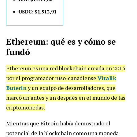
USDC: $1.513,91
Ethereum: qué es y cómo se
fundó
Ethereum es una red blockchain creada en 2015
por el programador ruso-canadiense
Vitalik
Buterin
y un equipo de desarrolladores, que
marcó un antes y un después en el mundo de las
criptomonedas.
Mientras que Bitcoin había demostrado el
potencial de la blockchain como una moneda