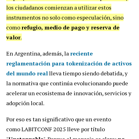
los ciudadanos comienzan a utilizar estos
instrumentos no solo como especulación, sino
como
refugio, medio de pago y reserva de
valor
.
En Argentina, además, la
reciente
reglamentación para tokenización de activos
del mundo real
lleva tiempo siendo debatida, y
la normativa que continúa evolucionando puede
acelerar un ecosistema de innovación, servicios y
adopción local.
Por eso es tan significativo que un evento
como LABITCONF 2025 lleve por título
"
Unstoppable
". Porque el mensaje es claro:
no