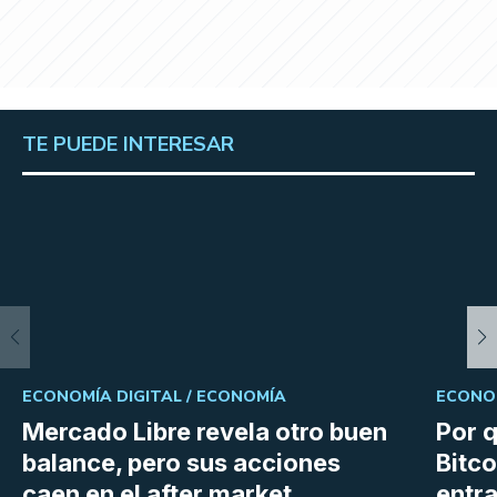
TE PUEDE INTERESAR
ECONOMÍA DIGITAL /
ECONOMÍA
ECONOM
Mercado Libre revela otro buen
Por q
balance, pero sus acciones
Bitco
caen en el after market
entra