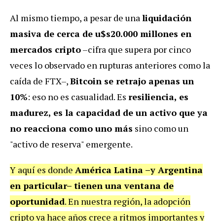
Al mismo tiempo, a pesar de una
liquidación
masiva de cerca de u$s20.000 millones en
mercados cripto
–cifra que supera por cinco
veces lo observado en rupturas anteriores como la
caída de FTX–,
Bitcoin se retrajo apenas un
10%
: eso no es casualidad. Es
resiliencia, es
madurez, es la capacidad de un activo que ya
no reacciona como uno más
sino como un
"activo de reserva" emergente.
Y aquí es donde
América Latina –y Argentina
en particular– tienen una ventana de
oportunidad
. En nuestra región, la adopción
cripto ya hace años crece a ritmos importantes y