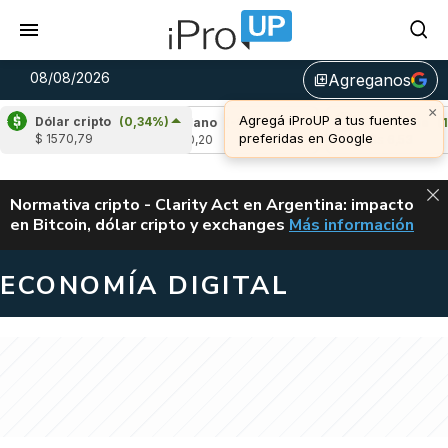
08/08/2026
Agreganos
library_add
×
Agregá iProUP a tus fuentes
Dólar cripto
(0,34%)
,69%)
Cardano
(-0,55%)
Avalanche
(1,09
preferidas en Google
$ 1570,79
u$s 0,20
u$s 6,53
ALERTA
Normativa cripto - Clarity Act en Argentina: impacto
en Bitcoin, dólar cripto y exchanges
Más información
CLARITY ACT EN AR
ECONOMÍA DIGITAL