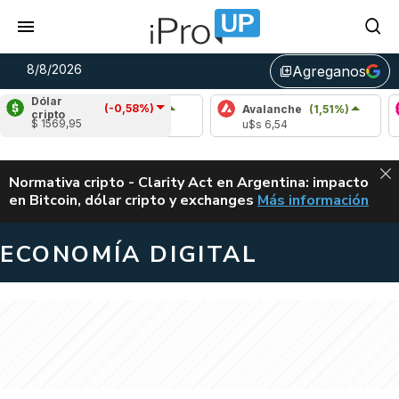
8/8/2026
Agreganos
library_add
Dólar
(-0,58%)
Cardano
(0,65%)
Avalanche
(1,51%)
Pol
cripto
$ 1569,95
u$s 0,20
u$s 6,54
u$s
ALERTA
Normativa cripto - Clarity Act en Argentina: impacto
en Bitcoin, dólar cripto y exchanges
Más información
CLARITY ACT EN AR
ECONOMÍA DIGITAL