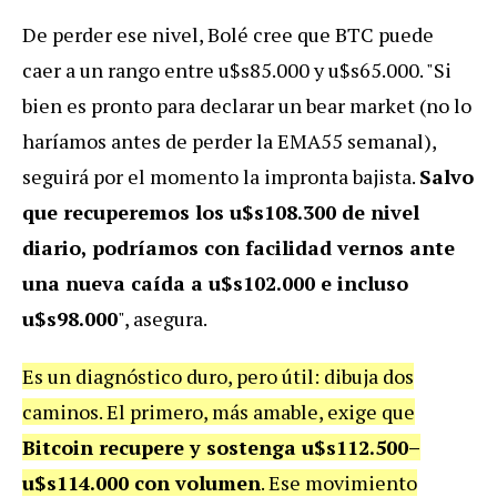
De perder ese nivel, Bolé cree que BTC puede
caer a un rango entre u$s85.000 y u$s65.000. "Si
bien es pronto para declarar un bear market (no lo
haríamos antes de perder la EMA55 semanal),
seguirá por el momento la impronta bajista.
Salvo
que recuperemos los u$s108.300 de nivel
diario, podríamos con facilidad vernos ante
una nueva caída a u$s102.000 e incluso
u$s98.000
", asegura.
Es un diagnóstico duro, pero útil: dibuja dos
caminos. El primero, más amable, exige que
Bitcoin recupere y sostenga u$s112.500–
u$s114.000 con volumen
. Ese movimiento