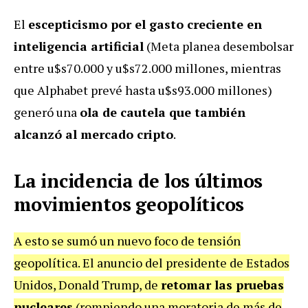
El
escepticismo por el gasto creciente en
inteligencia artificial
(Meta planea desembolsar
entre u$s70.000 y u$s72.000 millones, mientras
que Alphabet prevé hasta u$s93.000 millones)
generó una
ola de cautela que también
alcanzó al mercado cripto
.
La incidencia de los últimos
movimientos geopolíticos
A esto se sumó un nuevo foco de tensión
geopolítica. El anuncio del presidente de Estados
Unidos, Donald Trump, de
retomar las pruebas
nucleares
(rompiendo una moratoria de más de