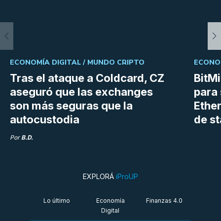
ECONOMÍA DIGITAL /
MUNDO CRIPTO
ECONOM
Tras el ataque a Coldcard, CZ
BitM
aseguró que las exchanges
para 
son más seguras que la
Ethe
autocustodia
de s
Por
B.D.
EXPLORÁ
iProUP
Lo último
Economía
Finanzas 4.0
Digital