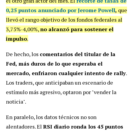
el otro gran actor del mes. El
recorte de tasas de
0,25 puntos anunciado por Jerome Powell
,
que
llevó el rango objetivo de los fondos federales al
3,75%-4,00%,
no alcanzó para sostener el
impulso
.
De hecho, los
comentarios del titular de la
Fed, más duros de lo que esperaba el
mercado, enfriaron cualquier intento de rally
.
Los traders, que anticipaban un escenario de
estímulo más agresivo, optaron por "vender la
noticia".
En paralelo, los datos técnicos no son
alentadores. El
RSI diario ronda los 45 puntos