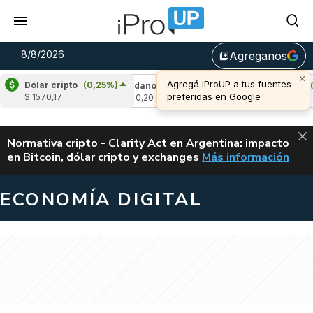
8/8/2026
Agreganos
library_add
×
Agregá iProUP a tus fuentes
Dólar cripto
(0,25%)
1,53%)
Cardano
(-0,44%)
Avalanche
(1,9
preferidas en Google
$ 1570,17
u$s 0,20
u$s 6,52
ALERTA
Normativa cripto - Clarity Act en Argentina: impacto
en Bitcoin, dólar cripto y exchanges
Más información
CLARITY ACT EN AR
ECONOMÍA DIGITAL