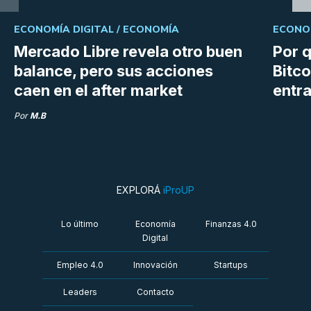
ECONOMÍA DIGITAL /
ECONOMÍA
ECONOM
Mercado Libre revela otro buen
Por q
balance, pero sus acciones
Bitco
caen en el after market
entra
Por
M.B
EXPLORÁ
iProUP
Lo último
Economía
Finanzas 4.0
Digital
Empleo 4.0
Innovación
Startups
Leaders
Contacto