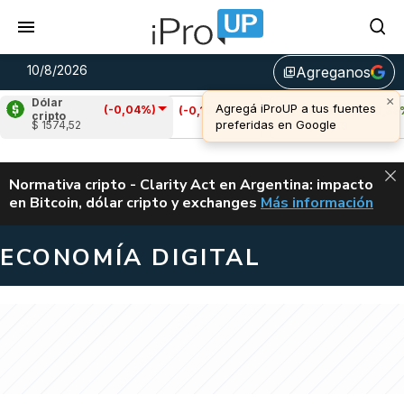
10/8/2026
Agreganos
library_add
Dólar
(-0,04%)
)
Cardano
(-0,16%)
Avalanche
(0,38%)
cripto
$ 1574,52
u$s 0,20
u$s 6,53
ALERTA
Normativa cripto - Clarity Act en Argentina: impacto
en Bitcoin, dólar cripto y exchanges
Más información
CLARITY ACT EN AR
ECONOMÍA DIGITAL