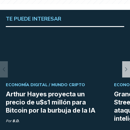
TE PUEDE INTERESAR
ECONOMÍA DIGITAL /
MUNDO CRIPTO
ECONOM
Arthur Hayes proyecta un
Gran
precio de u$s1 millón para
Stree
Bitcoin por la burbuja de la IA
ataq
intel
Por
B.D.