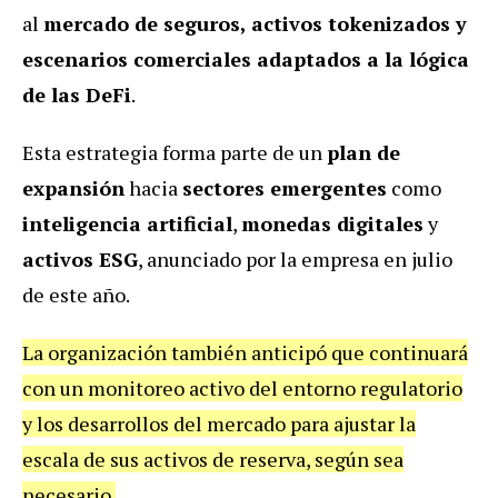
al
mercado de seguros, activos tokenizados y
escenarios comerciales adaptados a la lógica
de las DeFi
.
Esta estrategia forma parte de un
plan de
expansión
hacia
sectores emergentes
como
inteligencia artificial
,
monedas digitales
y
activos ESG
, anunciado por la empresa en julio
de este año.
La organización también anticipó que continuará
con un monitoreo activo del entorno regulatorio
y los desarrollos del mercado para ajustar la
escala de sus activos de reserva, según sea
necesario.