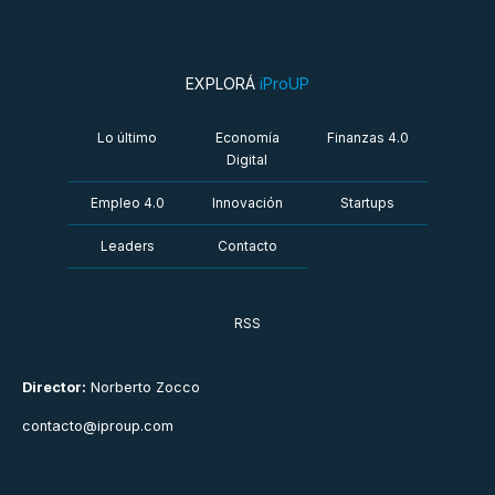
EXPLORÁ
iProUP
Lo último
Economía
Finanzas 4.0
Digital
Empleo 4.0
Innovación
Startups
Leaders
Contacto
RSS
Director:
Norberto Zocco
contacto@iproup.com