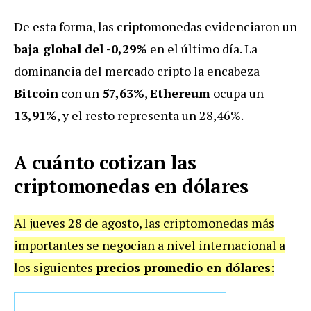
De esta forma, las criptomonedas evidenciaron un
baja global del -0,29%
en el último día. La
dominancia del mercado cripto la encabeza
Bitcoin
con un
57,63%
,
Ethereum
ocupa un
13,91%
, y el resto representa un 28,46%.
A cuánto cotizan las
criptomonedas en dólares
Al jueves 28 de agosto, las criptomonedas más
importantes se negocian a nivel internacional a
los siguientes
precios promedio en dólares
: