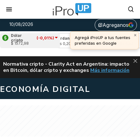
10/08/2026
Agreganos
library_add
×
Dólar
Agregá iProUP a tus fuentes
(-0,01%)
(0,08%)
Cardano
(-0,96%)
Avalanche
(0,
cripto
preferidas en Google
$ 1572,98
u$s 0,20
u$s 6,53
ALERTA
Normativa cripto - Clarity Act en Argentina: impacto
en Bitcoin, dólar cripto y exchanges
Más información
CLARITY ACT EN AR
ECONOMÍA DIGITAL