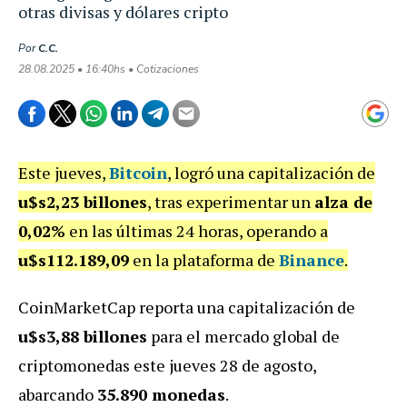
otras divisas y dólares cripto
Por
C.C.
28.08.2025 • 16:40hs • Cotizaciones
Este jueves,
Bitcoin
, logró una capitalización de
u$s2,23 billones
, tras experimentar un
alza de
0,02%
en las últimas 24 horas, operando a
u$s112.189,09
en la plataforma de
Binance
.
CoinMarketCap reporta una capitalización de
u$s3,88 billones
para el mercado global de
criptomonedas este jueves 28 de agosto,
abarcando
35.890 monedas
.