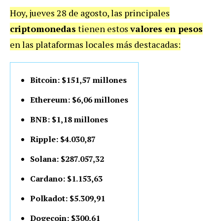
Hoy, jueves 28 de agosto, las principales
criptomonedas
tienen estos
valores en pesos
en las plataformas locales más destacadas:
Bitcoin: $151,57 millones
Ethereum: $6,06 millones
BNB: $1,18 millones
Ripple: $4.030,87
Solana: $287.057,32
Cardano: $1.153,63
Polkadot: $5.309,91
Dogecoin: $300,61