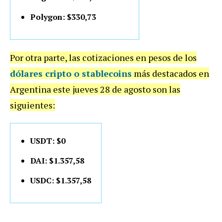
Polygon: $330,73
Por otra parte, las cotizaciones en pesos de los
dólares cripto o stablecoins
más destacados en
Argentina este jueves 28 de agosto son las
siguientes:
USDT: $0
DAI: $1.357,58
USDC: $1.357,58