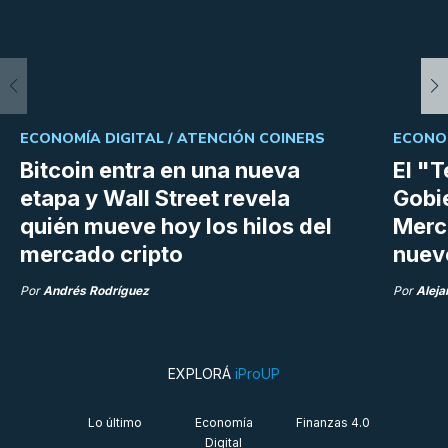
ECONOMÍA DIGITAL /
ATENCIÓN COINERS
ECONOM
Bitcoin entra en una nueva
El "
etapa y Wall Street revela
Gobi
quién mueve hoy los hilos del
Merc
mercado cripto
nuev
Por
Andrés Rodríguez
Por
Aleja
EXPLORÁ
iProUP
Lo último
Economía
Finanzas 4.0
Digital