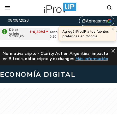
08/08/2026
Agreganos
library_add
×
Dólar
Agregá iProUP a tus fuentes
(-0,40%)
1,87%)
Cardano
(0,75%)
Avalanche
(1,9
cripto
preferidas en Google
$ 1566,65
u$s 0,20
u$s 6,54
ALERTA
Normativa cripto - Clarity Act en Argentina: impacto
en Bitcoin, dólar cripto y exchanges
Más información
CLARITY ACT EN AR
ECONOMÍA DIGITAL