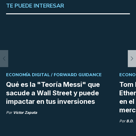
TE PUEDE INTERESAR
ECONOMÍA DIGITAL /
FORWARD GUIDANCE
ECONOM
Qué es la "Teoría Messi" que
Tom 
sacude a Wall Street y puede
Ethe
impactar en tus inversiones
en e
merc
Por
Víctor Zapata
Por
B.D.