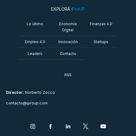
EXPLORÁ
iProUP
Lo último
Economía
Finanzas 4.0
Digital
Empleo 4.0
Innovación
Startups
Leaders
Contacto
RSS
Director:
Norberto Zocco
contacto@iproup.com