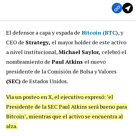
El defensor a capa y espada de
Bitcoin (BTC)
, y
CEO de
Strategy,
el mayor holder de este activo
a nivel institucional,
Michael Saylor,
celebró el
nombramiento de
Paul Atkins
el nuevo
presidente de la Comisión de Bolsa y Valores
(SEC)
de Estados Unidos.
Vía un posteo en X, el ejecutivo expresó: "el
Presidente de la SEC Paul Atkins será bueno para
Bitcoin", mientras que el activo se encuentra al
alza.