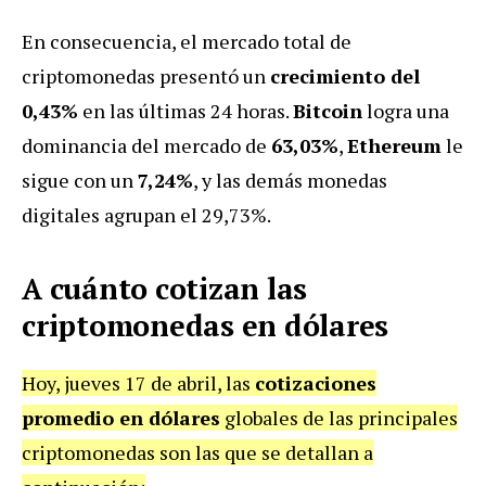
En consecuencia, el mercado total de
criptomonedas presentó un
crecimiento del
0,43%
en las últimas 24 horas.
Bitcoin
logra una
dominancia del mercado de
63,03%
,
Ethereum
le
sigue con un
7,24%
, y las demás monedas
digitales agrupan el 29,73%.
A cuánto cotizan las
criptomonedas en dólares
Hoy, jueves 17 de abril, las
cotizaciones
promedio en dólares
globales de las principales
criptomonedas son las que se detallan a