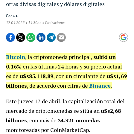
otras divisas digitales y dólares digitales
Por
C.C.
17.04.2025 • 14:30hs • Cotizaciones
Bitcoin
, la criptomoneda principal,
subió un
0,16%
en las últimas 24 horas y su precio actual
es de
u$s85.118,89
, con un circulante de
u$s1,69
billones
, de acuerdo con cifras de
Binance
.
Este jueves 17 de abril, la capitalización total del
mercado de criptomonedas se sitúa en
u$s2,68
billones
, con más de
34.321 monedas
monitoreadas por CoinMarketCap.