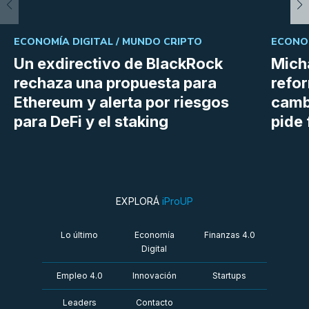
ECONOMÍA DIGITAL /
MUNDO CRIPTO
ECONOM
Un exdirectivo de BlackRock
Micha
rechaza una propuesta para
refor
Ethereum y alerta por riesgos
cambi
para DeFi y el staking
pide 
EXPLORÁ
iProUP
Lo último
Economía
Finanzas 4.0
Digital
Empleo 4.0
Innovación
Startups
Leaders
Contacto