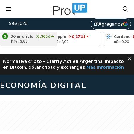
9/8/2026
Agreganos
library_add
Dólar cripto
(0,36%)
(1,89%)
Ripple
(-0,37%)
Cardano
(-0,
$ 1573,92
34
u$s 1,03
u$s 0,20
ALERTA
Normativa cripto - Clarity Act en Argentina: impacto
en Bitcoin, dólar cripto y exchanges
Más información
CLARITY ACT EN AR
ECONOMÍA DIGITAL