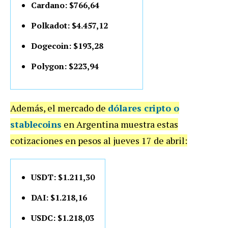
Cardano: $766,64
Polkadot: $4.457,12
Dogecoin: $193,28
Polygon: $223,94
Además, el mercado de
dólares cripto o
stablecoins
en Argentina muestra estas
cotizaciones en pesos al jueves 17 de abril:
USDT: $1.211,30
DAI: $1.218,16
USDC: $1.218,03