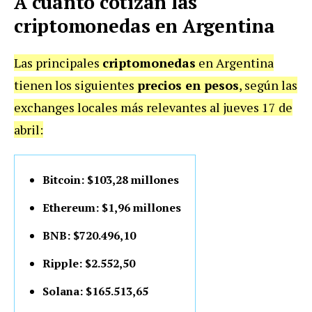
A cuánto cotizan las
criptomonedas en Argentina
Las principales
criptomonedas
en Argentina
tienen los siguientes
precios en pesos
, según las
exchanges locales más relevantes al jueves 17 de
abril:
Bitcoin: $103,28 millones
Ethereum: $1,96 millones
BNB: $720.496,10
Ripple: $2.552,50
Solana: $165.513,65