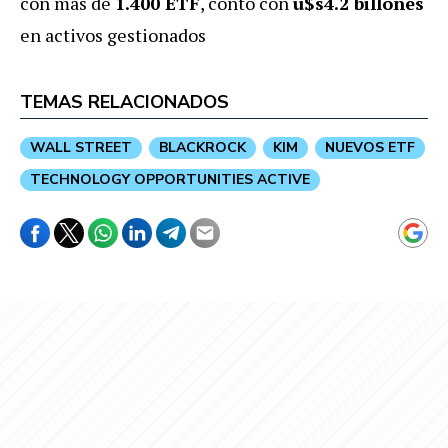
con más de
1.400 ETF
, contó con
u$s4.2 billones
en activos gestionados
TEMAS RELACIONADOS
WALL STREET
BLACKROCK
KIM
NUEVOS ETF
TECHNOLOGY OPPORTUNITIES ACTIVE