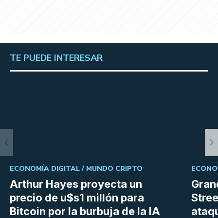
TE PUEDE INTERESAR
ECONOMÍA DIGITAL /
MUNDO CRIPTO
ECONOM
Arthur Hayes proyecta un
Gran
precio de u$s1 millón para
Stree
Bitcoin por la burbuja de la IA
ataq