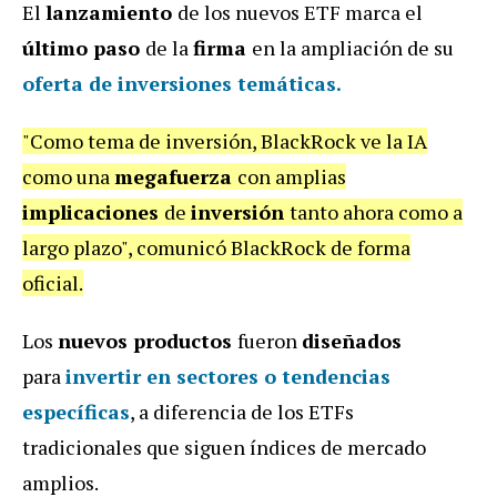
El
lanzamiento
de los nuevos ETF marca el
último paso
de la
firma
en la ampliación de su
oferta de inversiones temáticas.
"Como tema de inversión, BlackRock ve la IA
como una
megafuerza
con amplias
implicaciones
de
inversión
tanto ahora como a
largo plazo", comunicó BlackRock de forma
oficial.
Los
nuevos productos
fueron
diseñados
para
invertir
en
sectores
o
tendencias
específicas
, a diferencia de los ETFs
tradicionales que siguen índices de mercado
amplios.