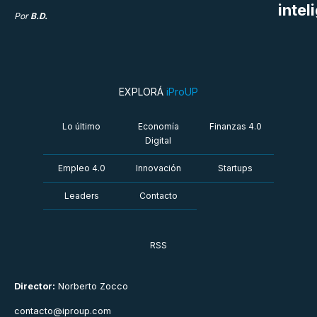
intel
Por
B.D.
EXPLORÁ
iProUP
Lo último
Economía
Finanzas 4.0
Digital
Empleo 4.0
Innovación
Startups
Leaders
Contacto
RSS
Director:
Norberto Zocco
contacto@iproup.com