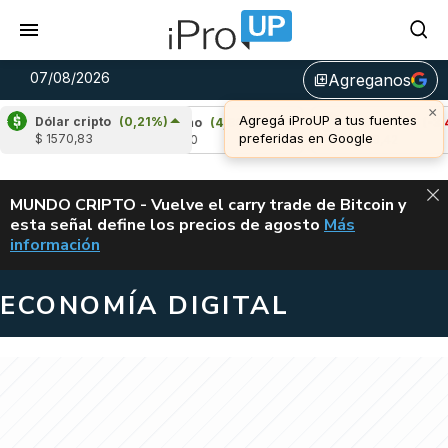
07/08/2026
Agreganos
library_add
×
Agregá iProUP a tus fuentes
Dólar cripto
(0,21%)
57%)
Cardano
(4,80%)
Avalanche
(-3,48%
preferidas en Google
$ 1570,83
u$s 0,20
u$s 6,42
ALERTA
MUNDO CRIPTO - Vuelve el carry trade de Bitcoin y
esta señal define los precios de agosto
Más
VUELVE EL CAR
información
ECONOMÍA DIGITAL