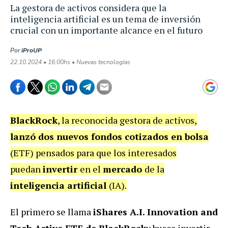
La gestora de activos considera que la
inteligencia artificial es un tema de inversión
crucial con un importante alcance en el futuro
Por
iProUP
22.10.2024 • 16:00hs • Nuevas tecnologías
BlackRock
, la reconocida gestora de activos,
lanzó dos nuevos fondos cotizados en bolsa
(ETF) pensados para que los interesados
puedan
invertir
en el
mercado
de la
inteligencia artificial
(IA).
El primero se llama
iShares A.I. Innovation and
Tech Active ETF de BlackRock
y busca invertir