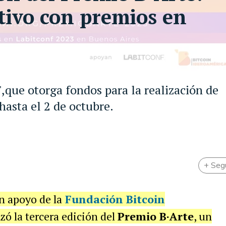
ativo con premios en
,que otorga fondos para la realización de
hasta el 2 de octubre.
+ Seg
n apoyo de la
Fundación Bitcoin
nzó la tercera edición del
Premio B·Arte
, un