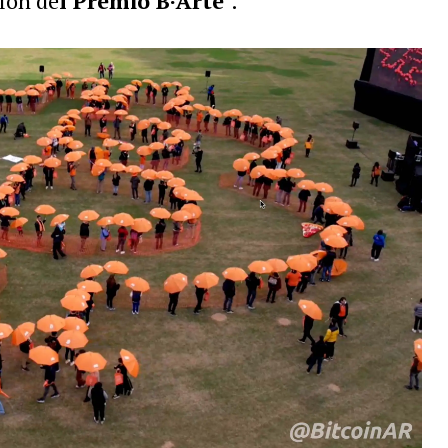
ción de
l Premio B·Arte
".