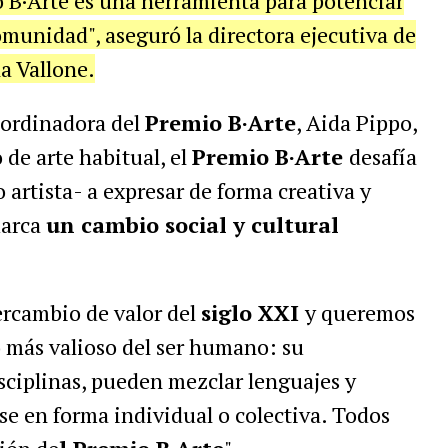
 B·Arte es una herramienta para potenciar
omunidad", aseguró la directora ejecutiva de
a Vallone.
coordinadora del
Premio B·Arte
, Aida Pippo,
 de arte habitual, el
Premio B·Arte
desafía
 artista- a expresar de forma creativa y
marca
un cambio social y cultural
ercambio de valor del
siglo XXI
y queremos
o más valioso del ser humano: su
isciplinas, pueden mezclar lenguajes y
se en forma individual o colectiva. Todos