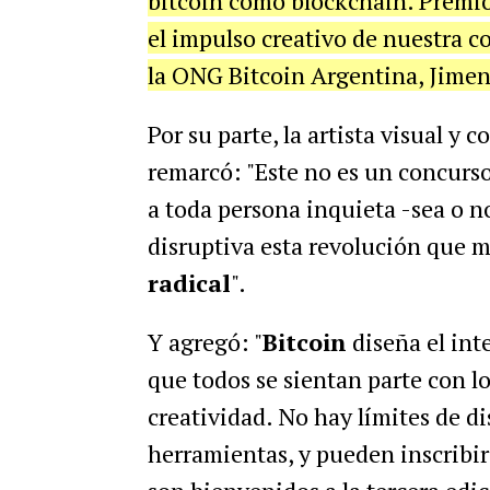
bitcoin como blockchain. Premio
el impulso creativo de nuestra c
la ONG Bitcoin Argentina, Jimen
Por su parte, la artista visual y 
remarcó: "Este no es un concurso
a toda persona inquieta -sea o no
disruptiva esta revolución que 
radical
".
Y agregó: "
Bitcoin
diseña el int
que todos se sientan parte con l
creatividad. No hay límites de d
herramientas, y pueden inscribir