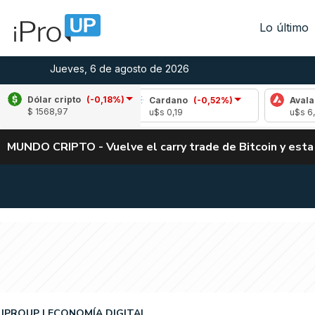
Lo último
Jueves, 6 de agosto de 2026
Dólar cripto
(-0,18%)
0,79%)
Cardano
(-0,52%)
Avalanche
(-0,15
$ 1568,97
u$s 0,19
u$s 6,67
MUNDO CRIPTO - Vuelve el carry trade de Bitcoin y esta
IPROUP
ECONOMÍA DIGITAL