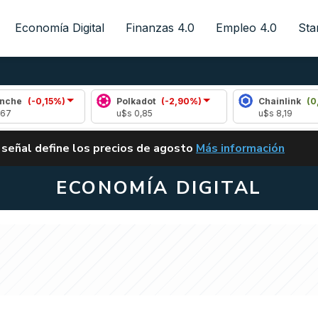
Economía Digital
Finanzas 4.0
Empleo 4.0
Sta
%)
Polkadot
(-2,90%)
Chainlink
(0,49%)
u$s 0,85
u$s 8,19
ALERTA
 señal define los precios de agosto
Más información
VUELVE EL CARRY TRA
ECONOMÍA DIGITAL