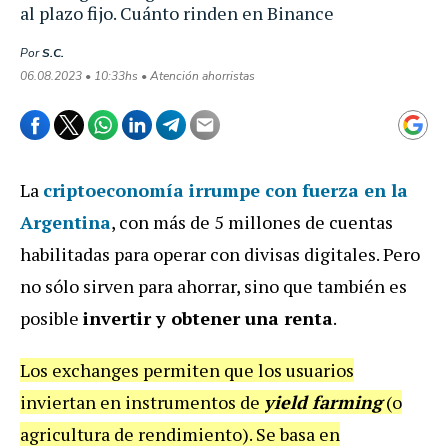
al plazo fijo. Cuánto rinden en Binance
Por
S.C.
06.08.2023 • 10:33hs • Atención ahorristas
La
criptoeconomía irrumpe con fuerza en la
Argentina
, con más de 5 millones de cuentas
habilitadas para operar con divisas digitales. Pero
no sólo sirven para ahorrar, sino que también es
posible
invertir y obtener una renta
.
Los exchanges permiten que los usuarios
inviertan en instrumentos de
yield farming
(o
agricultura de rendimiento). Se basa en