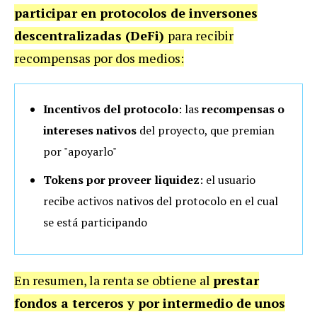
participar en protocolos de inversones
descentralizadas (DeFi)
para recibir
recompensas por dos medios:
Incentivos del protocolo
: las
recompensas o
intereses nativos
del proyecto, que premian
por "apoyarlo"
Tokens por proveer liquidez
: el usuario
recibe activos nativos del protocolo en el cual
se está participando
En resumen, la renta se obtiene al
prestar
fondos a terceros y por intermedio de unos