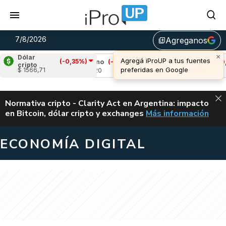
7/8/2026
Agreganos
library_add
Dólar
(-0,35%)
%)
Cardano
(-0,46%)
Avalanche
(-0,78%)
cripto
$ 1566,71
u$s 0,20
u$s 6,45
ALERTA
Normativa cripto - Clarity Act en Argentina: impacto
en Bitcoin, dólar cripto y exchanges
Más información
CLARITY ACT EN AR
ECONOMÍA DIGITAL