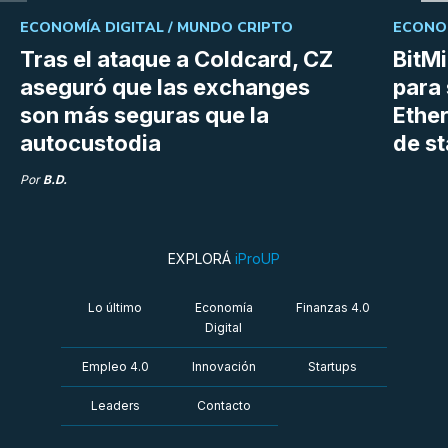
ECONOMÍA DIGITAL /
MUNDO CRIPTO
ECONOM
Tras el ataque a Coldcard, CZ
BitM
aseguró que las exchanges
para 
son más seguras que la
Ethe
autocustodia
de s
Por
B.D.
EXPLORÁ
iProUP
Lo último
Economía
Finanzas 4.0
Digital
Empleo 4.0
Innovación
Startups
Leaders
Contacto