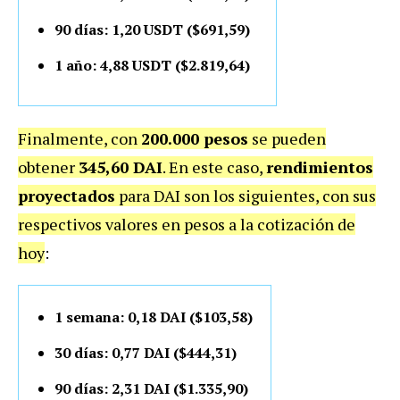
90 días: 1,20 USDT ($691,59)
1 año: 4,88 USDT ($2.819,64)
Finalmente, con
200.000 pesos
se pueden
obtener
345,60 DAI
. En este caso,
rendimientos
proyectados
para DAI son los siguientes, con sus
respectivos valores en pesos a la cotización de
hoy
:
1 semana: 0,18 DAI ($103,58)
30 días: 0,77 DAI ($444,31)
90 días: 2,31 DAI ($1.335,90)