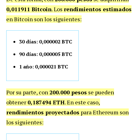
0,011911 Bitcoin
. Los
rendimientos estimados
en Bitcoin son los siguientes:
30 días: 0,000002 BTC
90 días: 0,000005 BTC
1 año: 0,000021 BTC
Por su parte, con
200.000 pesos
se pueden
obtener
0,187494 ETH
. En este caso,
rendimientos proyectados
para Ethereum son
los siguientes: