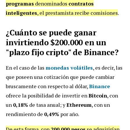
programas
denominados
contratos
inteligentes
, el prestamista recibe comisiones
.
¿Cuánto se puede ganar
invirtiendo $200.000 en un
"plazo fijo cripto" de Binance?
En el caso de las
monedas volátiles
, es decir, las
que poseen una cotización que puede cambiar
bruscamente con respecto al dólar,
Binance
ofrece la posibilidad de invertir en
Bitcoin
, con
un
0,18%
de tasa anual; y
Ethereum
, con un
rendimiento de
0,49%
por año.
De esta forma, con
200.000 pesos
se adquirirían