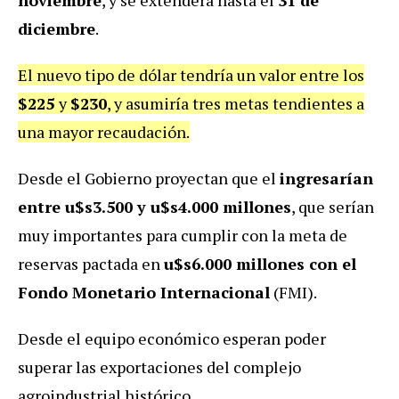
diciembre
.
El nuevo tipo de dólar tendría un valor entre los
$225
y
$230
, y asumiría tres metas tendientes a
una mayor recaudación.
Desde el Gobierno proyectan que el
ingresarían
entre u$s3.500 y u$s4.000 millones
, que serían
muy importantes para cumplir con la meta de
reservas pactada en
u$s6.000 millones con el
Fondo Monetario Internacional
(FMI).
Desde el equipo económico esperan poder
superar las exportaciones del complejo
agroindustrial histórico.