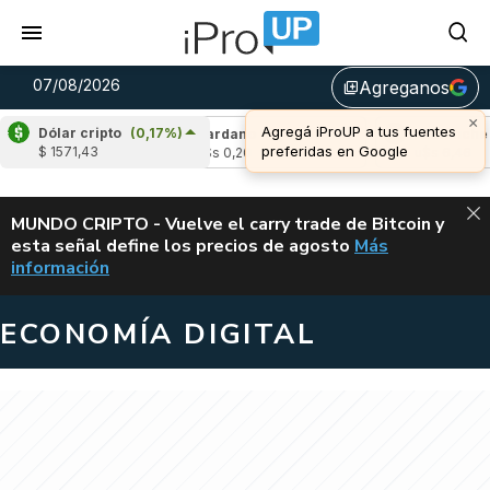
07/08/2026
Agreganos
library_add
×
Agregá iProUP a tus fuentes
Dólar cripto
(0,17%)
-0,87%)
Cardano
(6,49%)
Avalanche
(-0,
preferidas en Google
$ 1571,43
u$s 0,20
u$s 6,46
ALERTA
MUNDO CRIPTO - Vuelve el carry trade de Bitcoin y
esta señal define los precios de agosto
Más
VUELVE EL CAR
información
ECONOMÍA DIGITAL