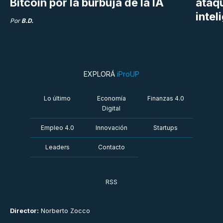
Bitcoin por la burbuja de la IA
ataq
intel
Por
B.D.
EXPLORÁ
iProUP
Lo último
Economía
Finanzas 4.0
Digital
Empleo 4.0
Innovación
Startups
Leaders
Contacto
RSS
Director:
Norberto Zocco