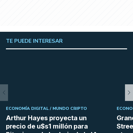
TE PUEDE INTERESAR
ECONOMÍA DIGITAL /
MUNDO CRIPTO
ECONOM
Arthur Hayes proyecta un
Gran
precio de u$s1 millón para
Stree