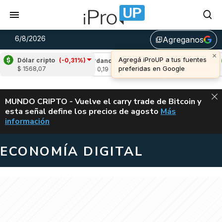
6/8/2026
Agreganos
library_add
×
Agregá iProUP a tus fuentes
Dólar cripto
(-0,31%)
-1,95%)
Cardano
(-1,28%)
Avalanche
(0,7
preferidas en Google
$ 1568,07
u$s 0,19
u$s 6,70
ALERTA
MUNDO CRIPTO - Vuelve el carry trade de Bitcoin y
esta señal define los precios de agosto
Más
VUELVE EL CAR
información
ECONOMÍA DIGITAL