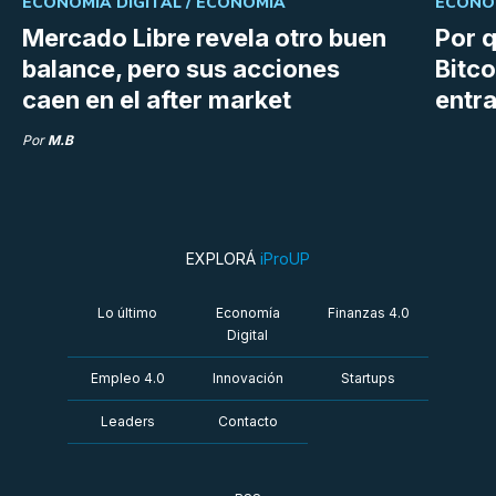
ECONOMÍA DIGITAL /
ECONOMÍA
ECONOM
Mercado Libre revela otro buen
Por q
balance, pero sus acciones
Bitco
caen en el after market
entra
Por
M.B
EXPLORÁ
iProUP
Lo último
Economía
Finanzas 4.0
Digital
Empleo 4.0
Innovación
Startups
Leaders
Contacto