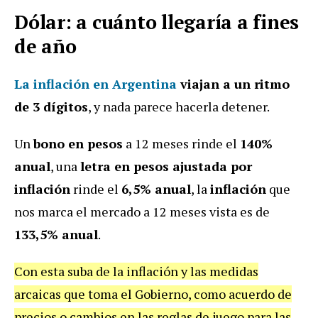
Dólar: a cuánto llegaría a fines
de año
La inflación en Argentina
viajan a un ritmo
de 3 dígitos
, y nada parece hacerla detener.
Un
bono en pesos
a 12 meses rinde el
140%
anual
, una
letra en pesos ajustada por
inflación
rinde el
6,5% anual
, la
inflación
que
nos marca el mercado a 12 meses vista es de
133,5% anual
.
Con esta suba de la inflación y las medidas
arcaicas que toma el Gobierno, como acuerdo de
precios o cambios en las reglas de juego para las