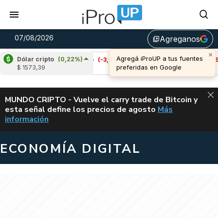
07/08/2026
Agreganos
library_add
Dólar cripto
(0,22%)
Cardano
(-3,26%)
Avalanche
(-0,19%)
$ 1573,39
u$s 0,20
u$s 6,43
ALERTA
MUNDO CRIPTO - Vuelve el carry trade de Bitcoin y
esta señal define los precios de agosto
Más
VUELVE EL CAR
información
ECONOMÍA DIGITAL