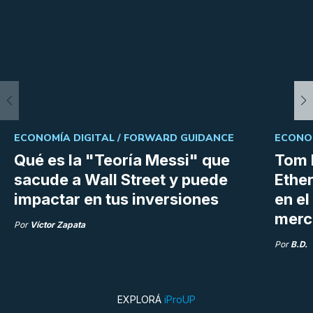
ECONOMÍA DIGITAL /
FORWARD GUIDANCE
ECONOM
Qué es la "Teoría Messi" que
Tom 
sacude a Wall Street y puede
Ethe
impactar en tus inversiones
en e
merc
Por
Víctor Zapata
Por
B.D.
EXPLORÁ
iProUP