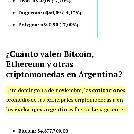
Tron: u$s0,05 (-7,70%)
Dogecoin: u$s0,09 (-4,47%)
Polygon: u$s0,90 (-7,00%)
¿Cuánto valen Bitcoin,
Ethereum y otras
criptomonedas en Argentina?
Este domingo 13 de noviembre, las
cotizaciones
promedio de las principales criptomonedas a en
los
exchanges argentinos
fueron las siguientes:
Bitcoin: $4.877.700,00