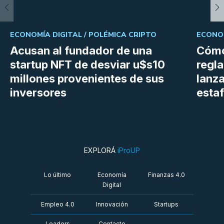
ECONOMÍA DIGITAL /
POLÉMICA CRIPTO
ECONOM
Acusan al fundador de una
Cómo
startup NFT de desviar u$s10
regl
millones provenientes de sus
lanza
inversores
estaf
EXPLORÁ
iProUP
Lo último
Economía
Finanzas 4.0
Digital
Empleo 4.0
Innovación
Startups
Leaders
Contacto