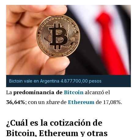
Bictoin vale en Argentina 4.877.700,00 pesos
La
predominancia de
Bitcoin
alcanzó el
36,64%
; con un
share
de
Ethereum
de 17,08%.
¿Cuál es la cotización de
Bitcoin, Ethereum y otras