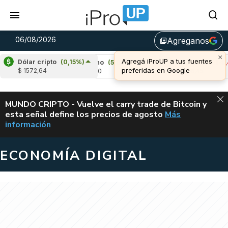
06/08/2026
Agreganos
library_add
Dólar cripto
(0,15%)
)
Cardano
(5,93%)
Avalanche
(-3,44%)
$ 1572,64
u$s 0,20
u$s 6,45
ALERTA
MUNDO CRIPTO - Vuelve el carry trade de Bitcoin y
esta señal define los precios de agosto
Más
VUELVE EL CAR
información
ECONOMÍA DIGITAL