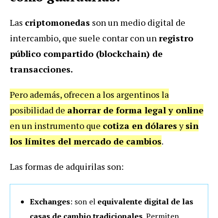
Las
criptomonedas
son un medio digital de
intercambio, que suele contar con un
registro
público compartido (blockchain) de
transacciones.
Pero además, ofrecen a los argentinos la
posibilidad de
ahorrar de forma legal y online
en un instrumento que
cotiza en dólares
y
sin
los límites del mercado de cambios
.
Las formas de adquirilas son:
Exchanges
: son el
equivalente digital de las
casas de cambio
tradicionales
. Permiten