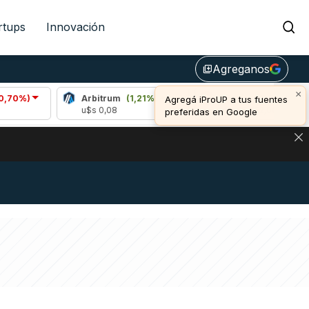
rtups
Innovación
Agreganos
library_add
×
Arbitrum
(1,21%)
Bitcoin
(0,45%)
Agregá iProUP a tus fuentes
u$s 0,08
u$s 65.052,00
preferidas en Google
NA: IMPACTO EN BITCOIN, DÓLAR CRIPTO Y EXCHANGES