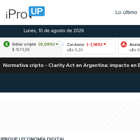
Lo último
Lunes, 10 de agosto de 2026
Dólar cripto
(0,09%)
-0,52%)
Cardano
(-1,16%)
Avalanche
(0,5
$ 1573,55
u$s 0,20
u$s 6,51
Normativa cripto - Clarity Act en Argentina: impacto en 
IPROUP
ECONOMÍA DIGITAL