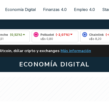
Economía Digital
Finanzas 4.0
Empleo 4.0
Sta
2%)
Polkadot
(-2,07%)
Chainlink
(-0,70%)
u$s 0,80
u$s 8,20
ALERTA
Bitcoin, dólar cripto y exchanges
Más información
CLARITY ACT EN ARGENTI
ECONOMÍA DIGITAL