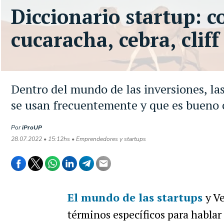
Diccionario startup: c
cucaracha, cebra, clif
Dentro del mundo de las inversiones, la
se usan frecuentemente y que es bueno
Por
iProUP
28.07.2022 • 15:12hs • Emprendedores y startups
El mundo de las startups
y V
términos específicos para hablar 