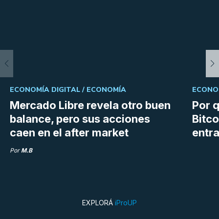
ECONOMÍA DIGITAL /
ECONOMÍA
ECONOM
Mercado Libre revela otro buen
Por q
balance, pero sus acciones
Bitco
caen en el after market
entra
Por
M.B
EXPLORÁ
iProUP