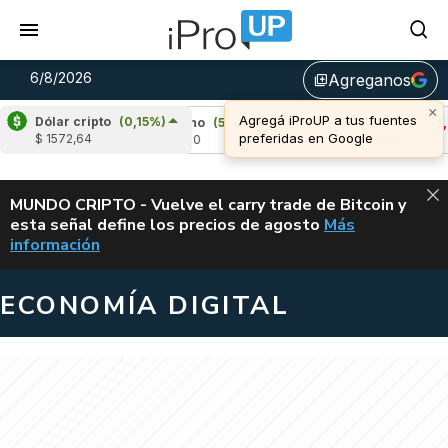
6/8/2026
Agreganos
library_add
×
Agregá iProUP a tus fuentes
Dólar cripto
(0,15%)
7%)
Cardano
(5,93%)
Avalanche
(-3,44%)
preferidas en Google
$ 1572,64
u$s 0,20
u$s 6,45
ALERTA
MUNDO CRIPTO - Vuelve el carry trade de Bitcoin y
esta señal define los precios de agosto
Más
VUELVE EL CAR
información
ECONOMÍA DIGITAL