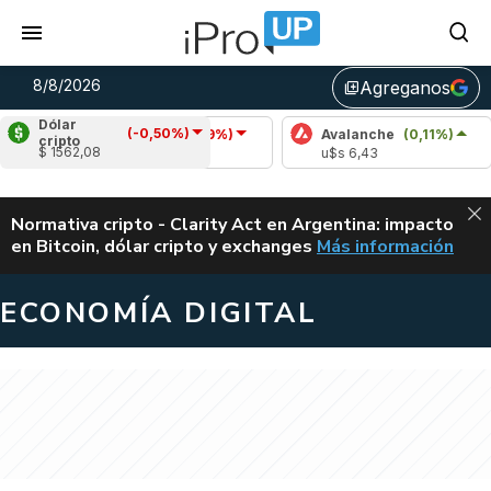
8/8/2026
Agreganos
library_add
Dólar
(-0,50%)
Cardano
(-0,89%)
Avalanche
(0,11%)
Pol
cripto
$ 1562,08
u$s 0,20
u$s 6,43
u$s 
ALERTA
Normativa cripto - Clarity Act en Argentina: impacto
en Bitcoin, dólar cripto y exchanges
Más información
CLARITY ACT EN AR
ECONOMÍA DIGITAL