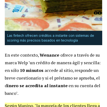
Las fintech ofrecen créditos a instante con sistemas de
scoring más precisos basados en tecnología
En este contexto,
Wenance
ofrece a través de su
marca Welp "un crédito de manera ágil y sencilla:
en sólo
10 minutos
accede al sitio, responde un
breve cuestionario y si el préstamo se aprueba, el
d
inero se acredita al instante
en su cuenta del
banco".
Según Manino, "la mayoría de los clientes llega a