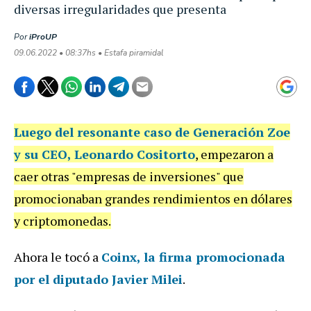
diversas irregularidades que presenta
Por
iProUP
09.06.2022 • 08:37hs • Estafa piramidal
Luego del resonante caso de Generación Zoe
y su CEO, Leonardo Cositorto
, empezaron a
caer otras "empresas de inversiones" que
promocionaban grandes rendimientos en dólares
y criptomonedas.
Ahora le tocó a
Coinx, la firma promocionada
por el diputado Javier Milei
.