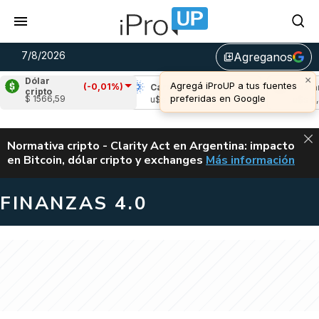
7/8/2026
Agreganos
library_add
Dólar
(-0,01%)
(-1,29%)
Cardano
(0,10%)
Avalanche
(-
cripto
$ 1566,59
02
u$s 0,20
u$s 6,44
ALERTA
Normativa cripto - Clarity Act en Argentina: impacto
en Bitcoin, dólar cripto y exchanges
Más información
CLARITY ACT EN AR
FINANZAS 4.0