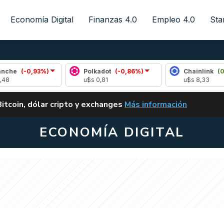
Economía Digital
Finanzas 4.0
Empleo 4.0
Sta
-0,93%)
Polkadot
(-0,86%)
Chainlink
(0,50%)
u$s 0,81
u$s 8,33
ALERTA
Bitcoin, dólar cripto y exchanges
Más información
CLARITY ACT EN ARGENTI
ECONOMÍA DIGITAL