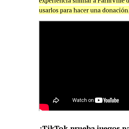
experiencia similar a FarmVille
usarlos para hacer una donación
¿TikTok prueba juegos pa