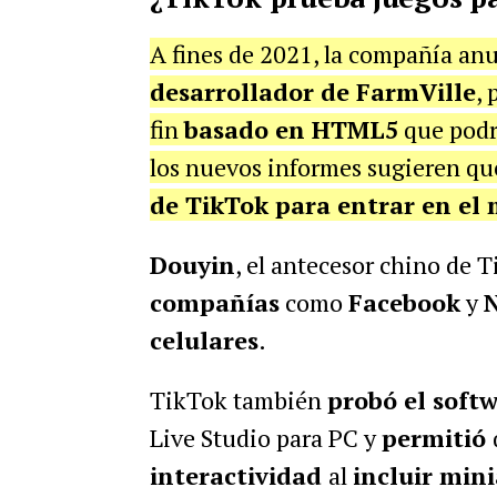
A fines de 2021, la compañía an
desarrollador de FarmVille
, 
fin
basado en HTML5
que podrí
los nuevos informes sugieren que
de TikTok para entrar en el
Douyin
, el antecesor chino de 
compañías
como
Facebook
y
N
celulares
.
TikTok también
probó el soft
Live Studio para PC y
permitió
interactividad
al
incluir min