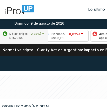
Lo último
Domingo, 9 de agosto de 2026
Dólar cripto
(0,38%)
e
(0,10%)
Cardano
(-0,02%)
Avalanche
(
$ 1573,55
04
u$s 0,20
u$s 6,48
Normativa cripto - Clarity Act en Argentina: impacto en 
IPROUP
ECONOMÍA DIGITAL