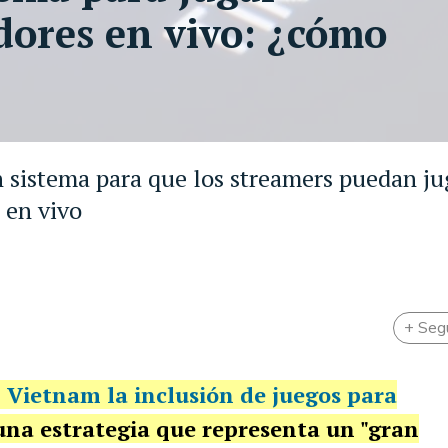
dores en vivo: ¿cómo
n sistema para que los streamers puedan ju
 en vivo
+ Seg
 Vietnam la inclusión de juegos para
una estrategia que representa un "gran