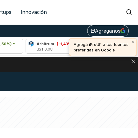
rtups
Innovación
Agreganos
library_add
×
Arbitrum
(-1,43%)
Bitcoin
(-0,11%)
Agregá iProUP a tus fuentes
u$s 0,08
u$s 64.864,00
preferidas en Google
NA: IMPACTO EN BITCOIN, DÓLAR CRIPTO Y EXCHANGES