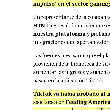
impulso" en el sector gaming
Un representante de la compañí
HTML5
y resaltó que "siempre 
nuestra plataforma
y probamo
integraciones que aportan valor
Las fuentes precisaron que el pla
provienen de la biblioteca de su
aumentar los ingresos y aumenta
pasan en la aplicación TikTok.
TikTok ya había probado al 
asociarse con
Feeding Americ