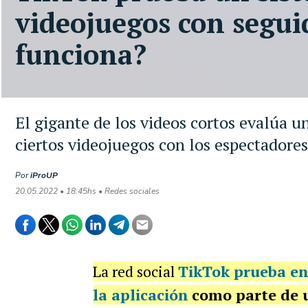
videojuegos con segui
funciona?
El gigante de los videos cortos evalúa u
ciertos videojuegos con los espectadores
Por
iProUP
20.05.2022 • 18:45hs • Redes sociales
La red social
TikTok prueba en
la aplicación
como parte de 