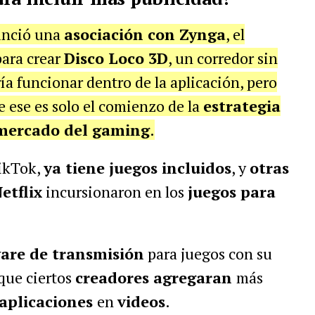
unció una
asociación con Zynga
, el
para crear
Disco Loco 3D
, un corredor sin
a funcionar dentro de la aplicación, pero
 ese es solo el comienzo de la
estrategia
 mercado del gaming
.
TikTok,
ya tiene juegos incluidos
, y
otras
etflix
incursionaron en los
juegos para
ware de transmisión
para juegos con su
que ciertos
creadores agregaran
más
iaplicaciones
en
videos
.