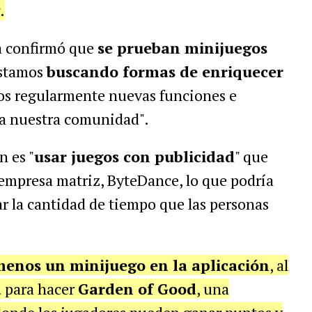
.
a confirmó que
se prueban minijuegos
estamos
buscando formas de enriquecer
s regularmente nuevas funciones e
 a nuestra comunidad".
n es "
usar juegos con publicidad
" que
 empresa matriz, ByteDance, lo que podría
r la cantidad de tiempo que las personas
menos un minijuego en la aplicación
, al
a
para hacer
Garden of Good
, una