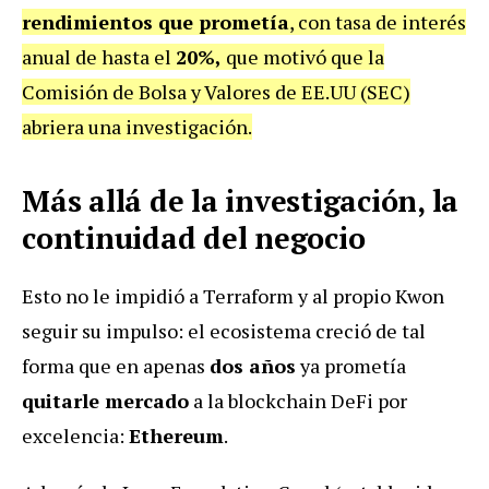
rendimientos que prometía
, con tasa de interés
anual de hasta el
20%,
que motivó que la
Comisión de Bolsa y Valores de EE.UU (SEC)
abriera una investigación.
Más allá de la investigación, la
continuidad del negocio
Esto no le impidió a Terraform y al propio Kwon
seguir su impulso: el ecosistema creció de tal
forma que en apenas
dos años
ya prometía
quitarle mercado
a la blockchain DeFi por
excelencia:
Ethereum
.