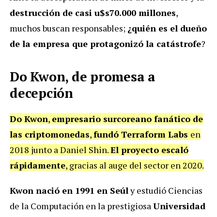
destrucción de casi u$s70.000 millones
,
muchos buscan responsables;
¿quién es el dueño
de la empresa que protagonizó la catástrofe
?
Do Kwon, de promesa a
decepción
Do Kwon
,
empresario surcoreano fanático de
las criptomonedas
,
fundó Terraform Labs
en
2018 junto a Daniel Shin.
El proyecto escaló
rápidamente
, gracias al auge del sector en 2020.
Kwon nació en 1991 en Seúl
y estudió Ciencias
de la Computación en la prestigiosa
Universidad