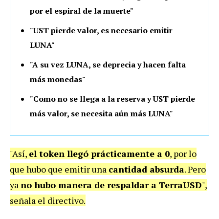
por el espiral de la muerte"
"UST pierde valor, es necesario emitir
LUNA"
"A su vez LUNA, se deprecia y hacen falta
más monedas"
"Como no se llega a la reserva y UST pierde
más valor, se necesita aún más LUNA"
"Así,
el token llegó prácticamente a 0
, por lo
que hubo que emitir una
cantidad absurda
. Pero
ya
no hubo manera de respaldar a TerraUSD
",
señala el directivo.