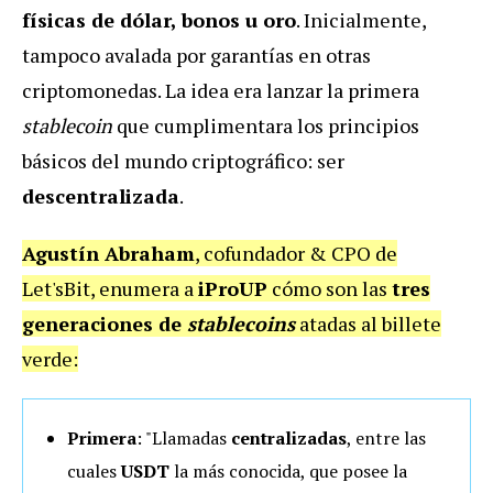
físicas de dólar, bonos u oro
. Inicialmente,
tampoco avalada por garantías en otras
criptomonedas. La idea era lanzar la primera
stablecoin
que cumplimentara los principios
básicos del mundo criptográfico: ser
descentralizada
.
Agustín Abraham
, cofundador & CPO de
Let'sBit, enumera a
iProUP
cómo son las
tres
generaciones de
stablecoins
atadas al billete
verde:
Primera
: "Llamadas
centralizadas
, entre las
cuales
USDT
la más conocida, que posee la