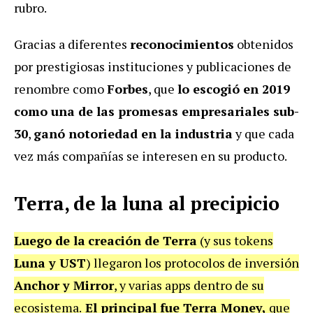
rubro.
Gracias a diferentes
reconocimientos
obtenidos
por prestigiosas instituciones y publicaciones de
renombre como
Forbes
, que
lo escogió en 2019
como una de las promesas empresariales sub-
30
,
ganó notoriedad en la industria
y que cada
vez más compañías se interesen en su producto.
Terra, de la luna al precipicio
Luego de la
creación de Terra
(y sus tokens
Luna y UST
) llegaron los protocolos de inversión
Anchor y Mirror
, y varias apps dentro de su
ecosistema.
El principal fue Terra Money,
que