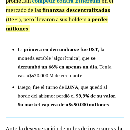
prometían
competir contra Ethereum
en el
mercado de las
finanzas descentralizadas
(DeFi), pero llevaron a sus holders a
perder
millones
:
La
primera en derrumbarse fue UST
, la
moneda estable "algorítmica", que
se
derrumbó un 66% en apenas un día
.
Tenía
casi u$s20.000 M de circulante
Luego, fue el turno de
LUNA
, que quedó al
borde del abismo: perdió el
99,9% de su valor
.
Su market cap era de u$s50.000 millones
Ante la desesperación de miles de inversores y la