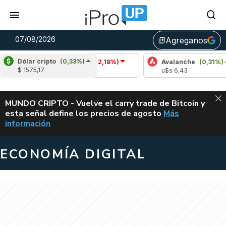
07/08/2026
Agreganos
library_add
Dólar cripto
(0,33%)
Cardano
(-2,18%)
Avalanche
(0,31%)
$ 1575,17
u$s 0,20
u$s 6,43
ALERTA
MUNDO CRIPTO - Vuelve el carry trade de Bitcoin y
esta señal define los precios de agosto
Más
VUELVE EL CAR
información
ECONOMÍA DIGITAL