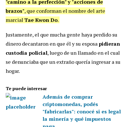
"camino a la perfección" y "acciones de
brazos"
, que conforman el nombre del arte
marcial
Tae Kwon Do
.
Justamente, el que mucha gente haya perdido su
dinero decantaron en que él y su esposa
pidieran
custodia policial
, luego de un llamado en el cual
se denunciaba que un extraño quería ingresar a su
hogar.
Te puede interesar
Además de comprar
criptomonedas, podés
"fabricarlas": conocé si es legal
la minería y qué impuestos
paga