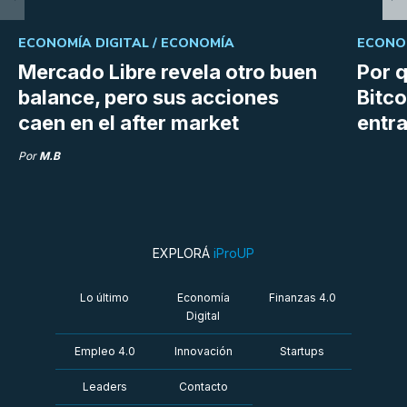
ECONOMÍA DIGITAL /
ECONOMÍA
ECONOM
Mercado Libre revela otro buen
Por q
balance, pero sus acciones
Bitco
caen en el after market
entra
Por
M.B
EXPLORÁ
iProUP
Lo último
Economía
Finanzas 4.0
Digital
Empleo 4.0
Innovación
Startups
Leaders
Contacto