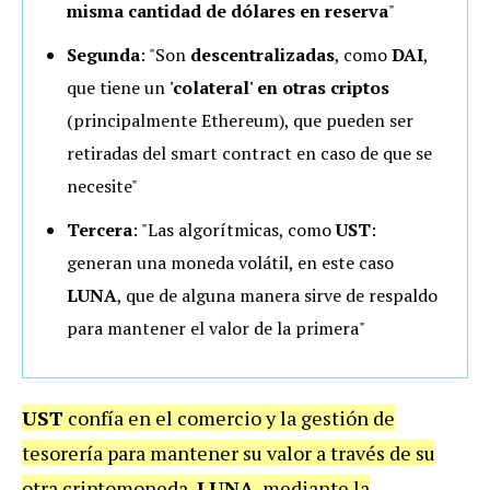
misma cantidad de dólares
en reserva
"
Segunda
: "Son
descentralizadas
, como
DAI
,
que tiene un
'colateral' en otras criptos
(principalmente Ethereum), que pueden ser
retiradas del smart contract en caso de que se
necesite"
Tercera
: "Las algorítmicas, como
UST
:
generan una moneda volátil, en este caso
LUNA
, que de alguna manera sirve de respaldo
para mantener el valor de la primera"
UST
confía en el comercio y la gestión de
tesorería para mantener su valor a través de su
otra criptomoneda,
LUNA
, mediante la