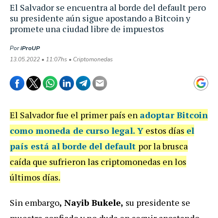
El Salvador se encuentra al borde del default pero
su presidente aún sigue apostando a Bitcoin y
promete una ciudad libre de impuestos
Por
iProUP
13.05.2022 • 11:07hs • Criptomonedas
El Salvador fue el primer país en
adoptar Bitcoin
como moneda de curso legal.
Y
estos días
el
país está al
borde del default
por la brusca
caída que sufrieron las criptomonedas en los
últimos días.
Sin embargo
, Nayib Bukele,
su presidente se
muestra confiado y no duda en seguir apostando