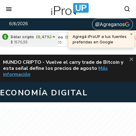
6/8/2026
Agreganos
library_add
Dólar cripto
(0,47%)
6%)
Cardano
(5,01%)
Avalanche
(-2,93%)
$ 1570,55
u$s 0,20
u$s 6,45
ALERTA
MUNDO CRIPTO - Vuelve el carry trade de Bitcoin y
esta señal define los precios de agosto
Más
VUELVE EL CAR
información
ECONOMÍA DIGITAL