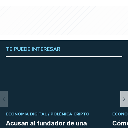
TE PUEDE INTERESAR
ECONOMÍA DIGITAL /
POLÉMICA CRIPTO
ECONOM
Acusan al fundador de una
Cómo