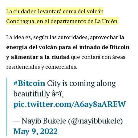
La ciudad se levantará cerca del volcán
Conchagua, en el departamento de La Unión.
La idea es, según las autoridades, aprovechar
la
energía del volcán para el minado de Bitcoin
y alimentar a la ciudad
que contará con áreas
residenciales y comerciales.
#Bitcoin
City is coming along
beautifully â¤ï¸
pic.twitter.com/A6ay8aAREW
— Nayib Bukele (@nayibbukele)
May 9, 2022