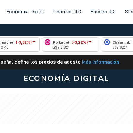
Economía Digital
Finanzas 4.0
Empleo 4.0
Sta
,52%)
Polkadot
(-3,22%)
Chainlink
(0,51%)
u$s 0,82
u$s 8,27
ALERTA
 señal define los precios de agosto
Más información
VUELVE EL CARRY TRA
ECONOMÍA DIGITAL