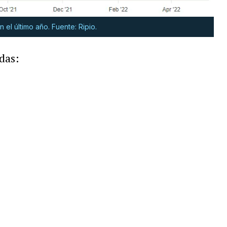
 el último año. Fuente: Ripio.
das: