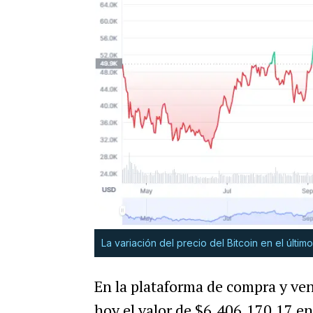
La variación del precio del Bitcoin en el últi
En la plataforma de compra y v
hoy el valor de $6.406.170,17 en