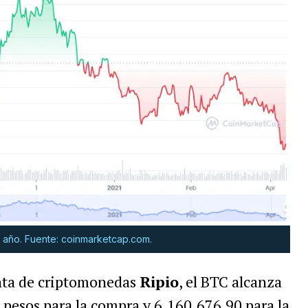
mo año. Fuente: coinmarketcap.com.
enta de criptomonedas
Ripio
, el BTC alcanza
 pesos para la compra y 6.160.676,90 para la