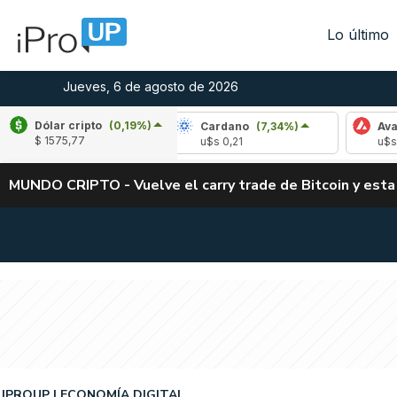
Lo último
Jueves, 6 de agosto de 2026
Dólar cripto
(0,19%)
(-3,25%)
Cardano
(7,34%)
Avalanche
(-3
$ 1575,77
4
u$s 0,21
u$s 6,45
MUNDO CRIPTO - Vuelve el carry trade de Bitcoin y esta
IPROUP
ECONOMÍA DIGITAL