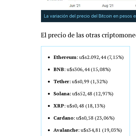
La variación del precio del Bitcoin en pesos en
El precio de las otras criptomone
Ethereum
: u$s2.092,44 (7,15%)
BNB
: u$s306,44 (15,08%)
Tether:
u$s0,99 (1,32%)
Solana:
u$s52,48 (12,97%)
XRP
: u$s0,48 (18,13%)
Cardano
: u$s0,58 (23,06%)
Avalanche
: u$s34,81 (19,03%)