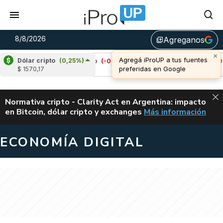
8/8/2026
Agreganos
library_add
Dólar cripto
(0,25%)
Cardano
(-0,44%)
Avalanche
(1,90%)
$ 1570,17
u$s 0,20
u$s 6,52
ALERTA
Normativa cripto - Clarity Act en Argentina: impacto
en Bitcoin, dólar cripto y exchanges
Más información
CLARITY ACT EN AR
ECONOMÍA DIGITAL