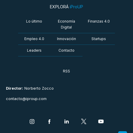
EXPLORÁ
iProUP
Lo último
Economía
Finanzas 4.0
Digital
Empleo 4.0
Innovación
Startups
Leaders
Contacto
RSS
Director:
Norberto Zocco
contacto@iproup.com